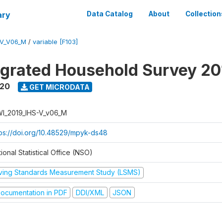
ary
Data Catalog
About
Collection
-V_V06_M
/
variable [F103]
tegrated Household Survey 2
020
GET MICRODATA
I_2019_IHS-V_v06_M
tps://doi.org/10.48529/mpyk-ds48
ional Statistical Office (NSO)
iving Standards Measurement Study (LSMS)
ocumentation in PDF
DDI/XML
JSON