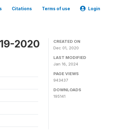
s
Citations
Terms of use
Login
019-2020
CREATED ON
Dec 01, 2020
LAST MODIFIED
Jan 16, 2024
PAGE VIEWS
943437
DOWNLOADS
195141