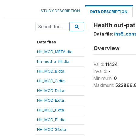
STUDY DESCRIPTION
DATA DESCRIPTION
Health out-pat
Data file:
ihs5_con
Data files
Overview
HH_MOD_META.dta
hh_mod_a_filt.dta
Valid:
11434
HH_MOD_B.dta
Invalid:
-
Minimum:
0
HH_MOD_C.dta
Maximum:
522899.
HH_MOD_D.dta
HH_MOD_E.dta
HH_MOD_F.dta
HH_MOD_F1.dta
HH_MOD_G1.dta