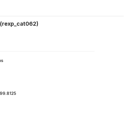
 (rexp_cat062)
us
899.8125