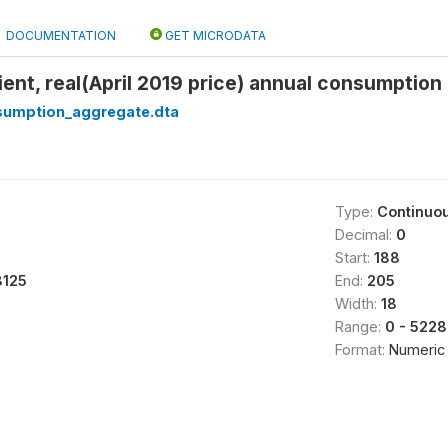
DOCUMENTATION
GET MICRODATA
ient, real(April 2019 price) annual consumption
sumption_aggregate.dta
Type:
Continuo
Decimal:
0
Start:
188
8125
End:
205
Width:
18
Range:
0 - 522
Format:
Numeric