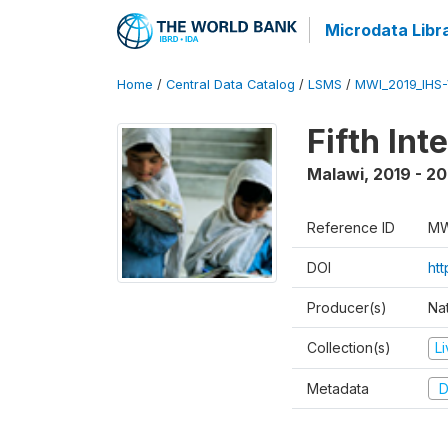
Microdata Libr
Home
/
Central Data Catalog
/
LSMS
/
MWI_2019_IHS
Fifth In
Malawi
,
2019 - 2
Reference ID
MW
DOI
ht
Producer(s)
Nat
Collection(s)
L
Metadata
D