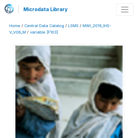
Microdata Library
Home
/
Central Data Catalog
/
LSMS
/
MWI_2019_IHS-
V_V06_M
/
variable [F103]