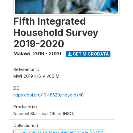
Fifth Integrated
Household Survey
2019-2020
Malawi
,
2019 - 2020
GET MICRODATA
Reference ID
MWI_2019_IHS-V_v06_M
DOI
https://doi.org/10.48529/mpyk-ds48
Producer(s)
National Statistical Office (NSO)
Collection(s)
Living Standards Measurement Study (LSMS)