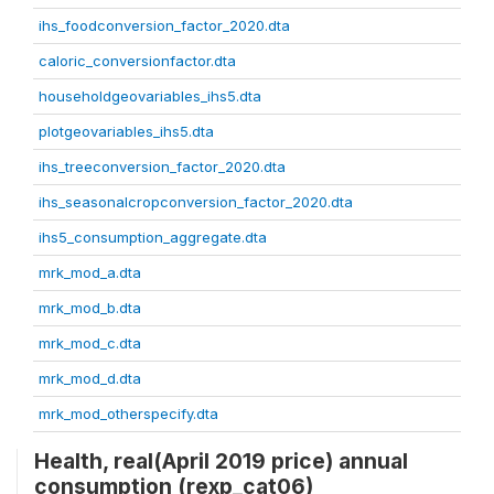
ihs_foodconversion_factor_2020.dta
caloric_conversionfactor.dta
householdgeovariables_ihs5.dta
plotgeovariables_ihs5.dta
ihs_treeconversion_factor_2020.dta
ihs_seasonalcropconversion_factor_2020.dta
ihs5_consumption_aggregate.dta
mrk_mod_a.dta
mrk_mod_b.dta
mrk_mod_c.dta
mrk_mod_d.dta
mrk_mod_otherspecify.dta
Health, real(April 2019 price) annual
consumption (rexp_cat06)