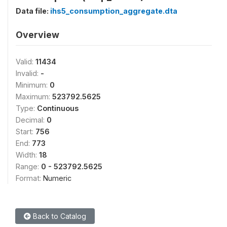
Data file:
ihs5_consumption_aggregate.dta
Overview
Valid:
11434
Invalid:
-
Minimum:
0
Maximum:
523792.5625
Type:
Continuous
Decimal:
0
Start:
756
End:
773
Width:
18
Range:
0 - 523792.5625
Format:
Numeric
Back to Catalog