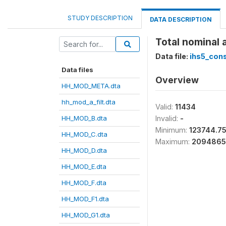
STUDY DESCRIPTION
DATA DESCRIPTION
Total nominal
Data file:
ihs5_con
Data files
Overview
HH_MOD_META.dta
hh_mod_a_filt.dta
Valid:
11434
HH_MOD_B.dta
Invalid:
-
Minimum:
123744.7
HH_MOD_C.dta
Maximum:
2094865
HH_MOD_D.dta
HH_MOD_E.dta
HH_MOD_F.dta
HH_MOD_F1.dta
HH_MOD_G1.dta