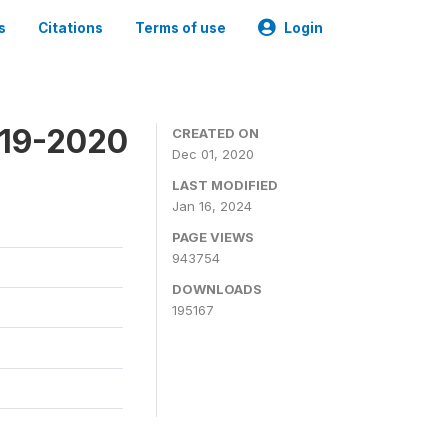
s
Citations
Terms of use
Login
019-2020
CREATED ON
Dec 01, 2020
LAST MODIFIED
Jan 16, 2024
PAGE VIEWS
943754
DOWNLOADS
195167