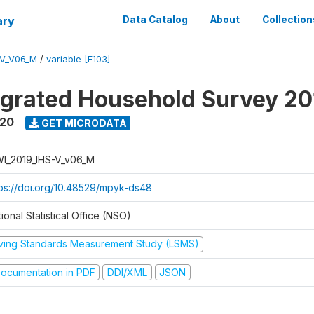
ary
Data Catalog
About
Collection
-V_V06_M
/
variable [F103]
tegrated Household Survey 2
020
GET MICRODATA
I_2019_IHS-V_v06_M
tps://doi.org/10.48529/mpyk-ds48
ional Statistical Office (NSO)
iving Standards Measurement Study (LSMS)
ocumentation in PDF
DDI/XML
JSON