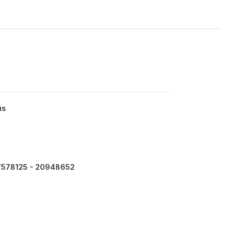
us
7578125 - 20948652