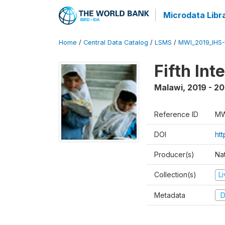
Microdata Libr
Home
/
Central Data Catalog
/
LSMS
/
MWI_2019_IHS
Fifth In
Malawi
,
2019 - 2
Reference ID
MW
DOI
ht
Producer(s)
Nat
Collection(s)
L
Metadata
D