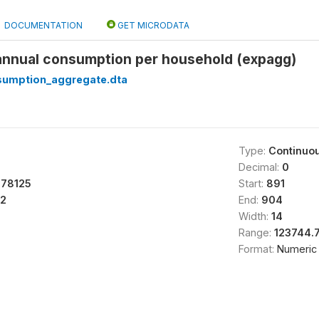
DOCUMENTATION
GET MICRODATA
 annual consumption per household (expagg)
sumption_aggregate.dta
Type:
Continuo
Decimal:
0
578125
Start:
891
2
End:
904
Width:
14
Range:
123744.
Format:
Numeric