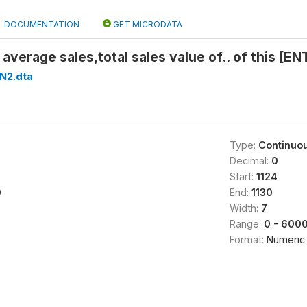
DOCUMENTATION
GET MICRODATA
f average sales,total sales value of.. of this [
N2.dta
Type:
Continuo
Decimal:
0
Start:
1124
0
End:
1130
Width:
7
Range:
0 - 600
Format:
Numeric