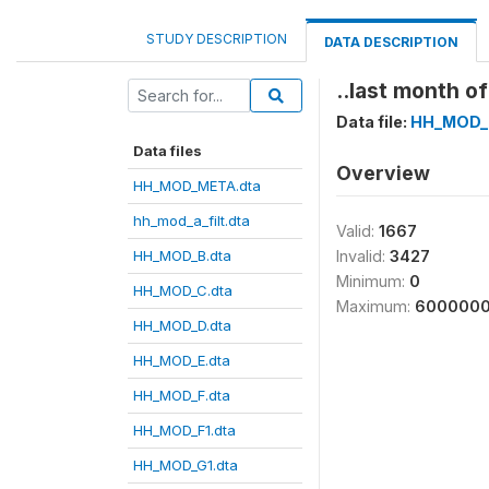
STUDY DESCRIPTION
DATA DESCRIPTION
..last month o
Data file:
HH_MOD_
Data files
Overview
HH_MOD_META.dta
hh_mod_a_filt.dta
Valid:
1667
HH_MOD_B.dta
Invalid:
3427
Minimum:
0
HH_MOD_C.dta
Maximum:
600000
HH_MOD_D.dta
HH_MOD_E.dta
HH_MOD_F.dta
HH_MOD_F1.dta
HH_MOD_G1.dta