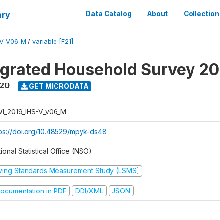
ary
Data Catalog
About
Collection
-V_V06_M
/
variable [F21]
tegrated Household Survey 2
020
GET MICRODATA
I_2019_IHS-V_v06_M
tps://doi.org/10.48529/mpyk-ds48
ional Statistical Office (NSO)
iving Standards Measurement Study (LSMS)
ocumentation in PDF
DDI/XML
JSON