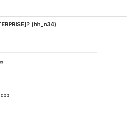
ENTERPRISE]? (hh_n34)
us
0000