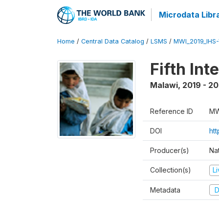
Microdata Libr
Home
/
Central Data Catalog
/
LSMS
/
MWI_2019_IHS
Fifth In
Malawi
,
2019 - 2
Reference ID
MW
DOI
ht
Producer(s)
Nat
Collection(s)
L
Metadata
D