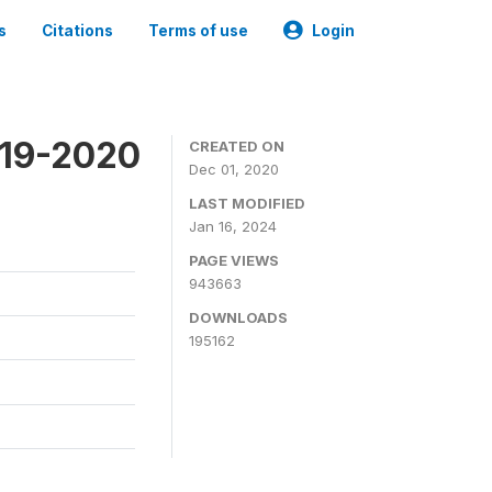
s
Citations
Terms of use
Login
019-2020
CREATED ON
Dec 01, 2020
LAST MODIFIED
Jan 16, 2024
PAGE VIEWS
943663
DOWNLOADS
195162