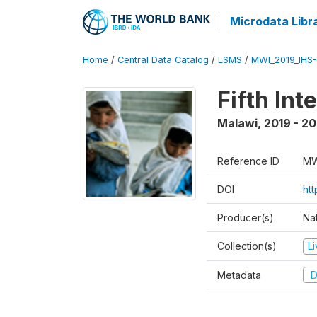
Microdata Libr
Home
/
Central Data Catalog
/
LSMS
/
MWI_2019_IHS
Fifth In
Malawi
,
2019 - 2
Reference ID
MW
DOI
ht
Producer(s)
Nat
Collection(s)
L
Metadata
D