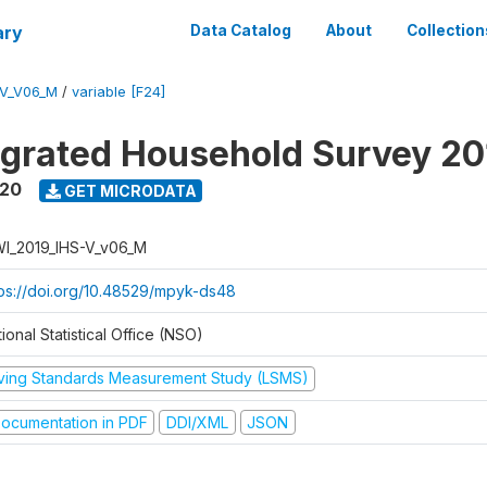
ary
Data Catalog
About
Collection
-V_V06_M
/
variable [F24]
tegrated Household Survey 2
020
GET MICRODATA
I_2019_IHS-V_v06_M
tps://doi.org/10.48529/mpyk-ds48
ional Statistical Office (NSO)
iving Standards Measurement Study (LSMS)
ocumentation in PDF
DDI/XML
JSON