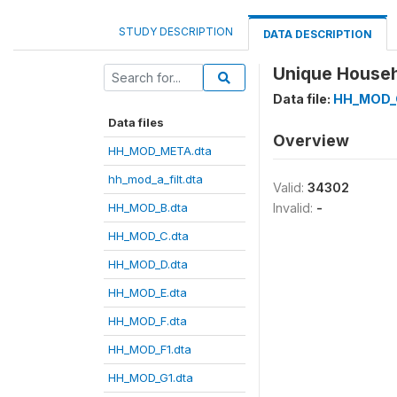
STUDY DESCRIPTION
DATA DESCRIPTION
Unique Househo
Data file:
HH_MOD_
Data files
Overview
HH_MOD_META.dta
hh_mod_a_filt.dta
Valid:
34302
HH_MOD_B.dta
Invalid:
-
HH_MOD_C.dta
HH_MOD_D.dta
HH_MOD_E.dta
HH_MOD_F.dta
HH_MOD_F1.dta
HH_MOD_G1.dta