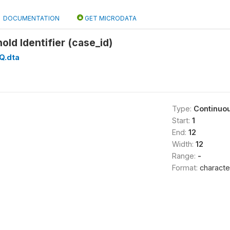
DOCUMENTATION
GET MICRODATA
ld Identifier (case_id)
Q.dta
Type:
Continuo
Start:
1
End:
12
Width:
12
Range:
-
Format:
characte