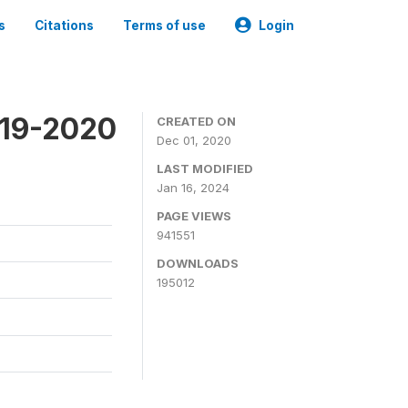
s
Citations
Terms of use
Login
019-2020
CREATED ON
Dec 01, 2020
LAST MODIFIED
Jan 16, 2024
PAGE VIEWS
941551
DOWNLOADS
195012