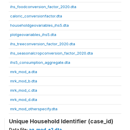
ihs_foodconversion_factor_2020.dta
caloric_conversionfactor.dta
householdgeovariables_ihs5.dta
plotgeovariables_ihs5.dta
ihs_treeconversion_factor_2020.dta
ihs_seasonalcropconversion_factor_2020.dta
ihs5_consumption_aggregate.dta
mrk_mod_a.dta
mrk_mod_b.dta
mrk_mod_c.dta
mrk_mod_d.dta
mrk_mod_otherspecify.dta
Unique Household Identifier (case_id)
Data file:
ag_mod_e2.dta