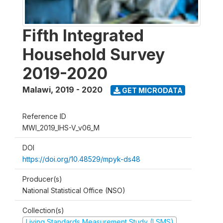
Fifth Integrated
Household Survey
2019-2020
Malawi
,
2019 - 2020
GET MICRODATA
Reference ID
MWI_2019_IHS-V_v06_M
DOI
https://doi.org/10.48529/mpyk-ds48
Producer(s)
National Statistical Office (NSO)
Collection(s)
Living Standards Measurement Study (LSMS)