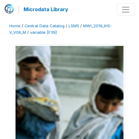
Microdata Library
Home
/
Central Data Catalog
/
LSMS
/
MWI_2019_IHS-
V_V06_M
/
variable [F39]