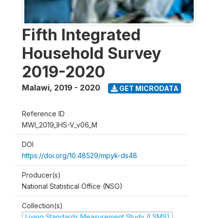
Fifth Integrated
Household Survey
2019-2020
Malawi
,
2019 - 2020
GET MICRODATA
Reference ID
MWI_2019_IHS-V_v06_M
DOI
https://doi.org/10.48529/mpyk-ds48
Producer(s)
National Statistical Office (NSO)
Collection(s)
Living Standards Measurement Study (LSMS)