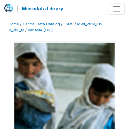
Microdata Library
Home
/
Central Data Catalog
/
LSMS
/
MWI_2019_IHS-
V_V06_M
/
variable [F60]