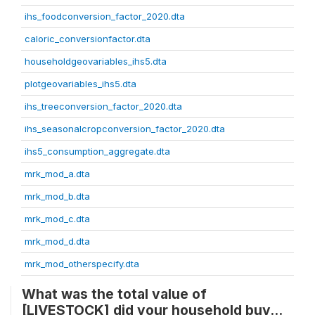
ihs_foodconversion_factor_2020.dta
caloric_conversionfactor.dta
householdgeovariables_ihs5.dta
plotgeovariables_ihs5.dta
ihs_treeconversion_factor_2020.dta
ihs_seasonalcropconversion_factor_2020.dta
ihs5_consumption_aggregate.dta
mrk_mod_a.dta
mrk_mod_b.dta
mrk_mod_c.dta
mrk_mod_d.dta
mrk_mod_otherspecify.dta
What was the total value of
[LIVESTOCK] did your household buy...