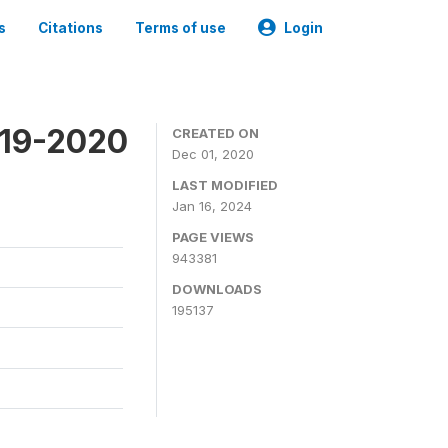
s
Citations
Terms of use
Login
019-2020
CREATED ON
Dec 01, 2020
LAST MODIFIED
Jan 16, 2024
PAGE VIEWS
943381
DOWNLOADS
195137