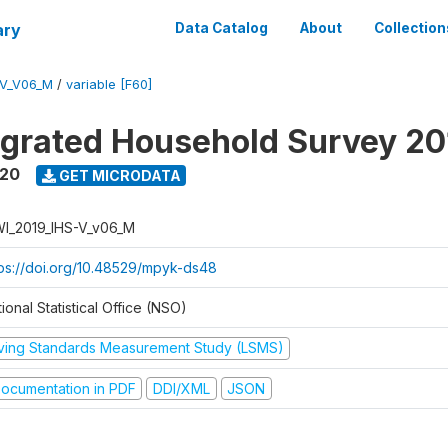
ary
Data Catalog
About
Collection
-V_V06_M
/
variable [F60]
tegrated Household Survey 2
020
GET MICRODATA
I_2019_IHS-V_v06_M
tps://doi.org/10.48529/mpyk-ds48
ional Statistical Office (NSO)
iving Standards Measurement Study (LSMS)
ocumentation in PDF
DDI/XML
JSON