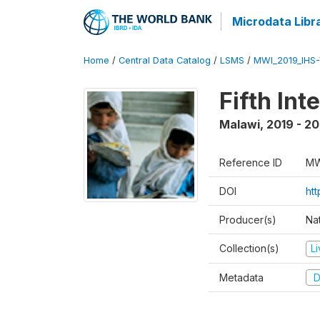
Microdata Libr
Home
/
Central Data Catalog
/
LSMS
/
MWI_2019_IHS
Fifth In
Malawi
,
2019 - 2
Reference ID
MW
DOI
ht
Producer(s)
Nat
Collection(s)
L
Metadata
D