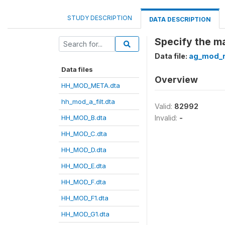
STUDY DESCRIPTION
DATA DESCRIPTION
Specify the ma
Data file:
ag_mod_r
Data files
Overview
HH_MOD_META.dta
hh_mod_a_filt.dta
Valid:
82992
HH_MOD_B.dta
Invalid:
-
HH_MOD_C.dta
HH_MOD_D.dta
HH_MOD_E.dta
HH_MOD_F.dta
HH_MOD_F1.dta
HH_MOD_G1.dta