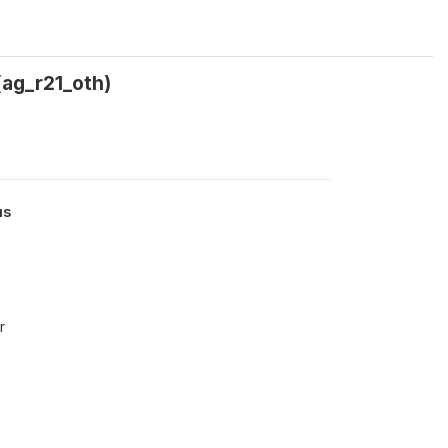
(ag_r21_oth)
us
r