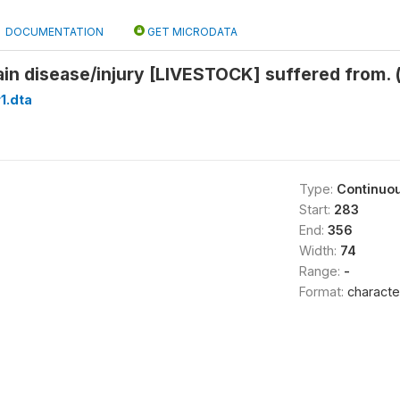
DOCUMENTATION
GET MICRODATA
in disease/injury [LIVESTOCK] suffered from. 
1.dta
Type:
Continuo
Start:
283
End:
356
Width:
74
Range:
-
Format:
characte