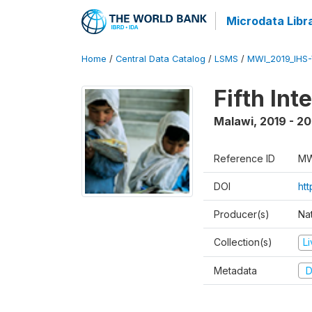
Microdata Libr
Home
/
Central Data Catalog
/
LSMS
/
MWI_2019_IHS
Fifth In
Malawi
,
2019 - 2
Reference ID
MW
DOI
ht
Producer(s)
Nat
Collection(s)
L
Metadata
D