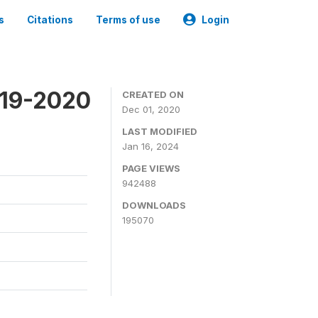
s
Citations
Terms of use
Login
019-2020
CREATED ON
Dec 01, 2020
LAST MODIFIED
Jan 16, 2024
PAGE VIEWS
942488
DOWNLOADS
195070