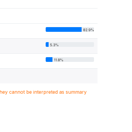
82.9%
5.3%
11.8%
. They cannot be interpreted as summary