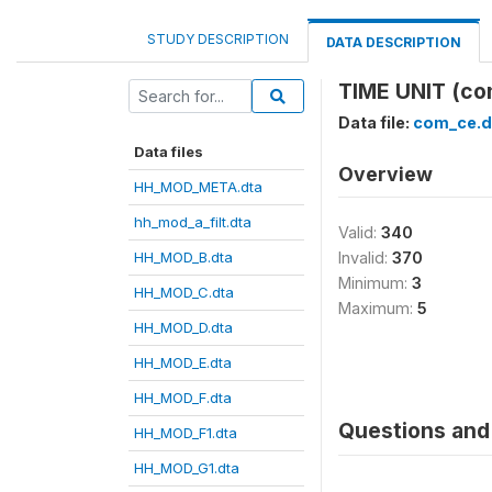
STUDY DESCRIPTION
DATA DESCRIPTION
TIME UNIT (co
Data file:
com_ce.d
Data files
Overview
HH_MOD_META.dta
hh_mod_a_filt.dta
Valid:
340
HH_MOD_B.dta
Invalid:
370
Minimum:
3
HH_MOD_C.dta
Maximum:
5
HH_MOD_D.dta
HH_MOD_E.dta
HH_MOD_F.dta
Questions and 
HH_MOD_F1.dta
HH_MOD_G1.dta