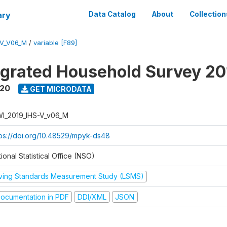
ary
Data Catalog
About
Collection
-V_V06_M
/
variable [F89]
tegrated Household Survey 2
020
GET MICRODATA
I_2019_IHS-V_v06_M
tps://doi.org/10.48529/mpyk-ds48
ional Statistical Office (NSO)
iving Standards Measurement Study (LSMS)
ocumentation in PDF
DDI/XML
JSON