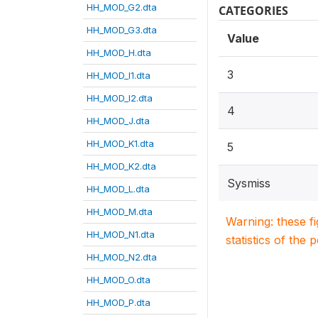
HH_MOD_G2.dta
CATEGORIES
HH_MOD_G3.dta
Value
HH_MOD_H.dta
3
HH_MOD_I1.dta
HH_MOD_I2.dta
4
HH_MOD_J.dta
HH_MOD_K1.dta
5
HH_MOD_K2.dta
Sysmiss
HH_MOD_L.dta
HH_MOD_M.dta
Warning: these f
HH_MOD_N1.dta
statistics of the 
HH_MOD_N2.dta
HH_MOD_O.dta
HH_MOD_P.dta