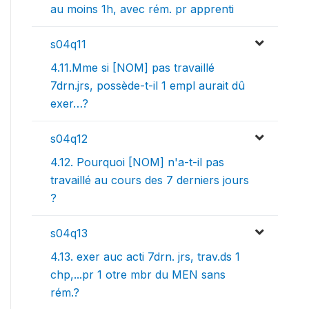
au moins 1h, avec rém. pr apprenti
s04q11
4.11.Mme si [NOM] pas travaillé
7drn.jrs, possède-t-il 1 empl aurait dû
exer…?
s04q12
4.12. Pourquoi [NOM] n'a-t-il pas
travaillé au cours des 7 derniers jours
?
s04q13
4.13. exer auc acti 7drn. jrs, trav.ds 1
chp,...pr 1 otre mbr du MEN sans
rém.?