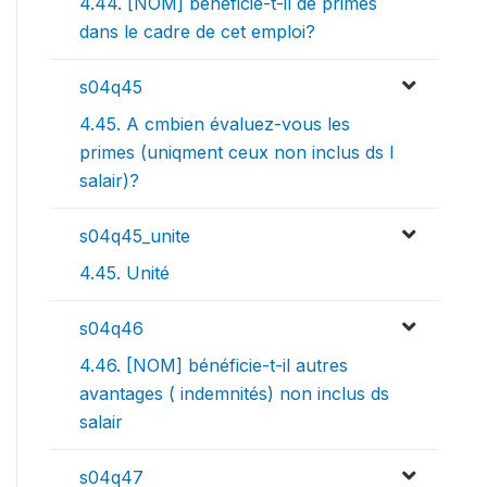
4.44. [NOM] bénéficie-t-il de primes
dans le cadre de cet emploi?
s04q45
4.45. A cmbien évaluez-vous les
primes (uniqment ceux non inclus ds l
salair)?
s04q45_unite
4.45. Unité
s04q46
4.46. [NOM] bénéficie-t-il autres
avantages ( indemnités) non inclus ds
salair
s04q47