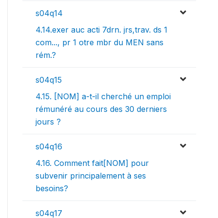
s04q14
4.14.exer auc acti 7drn. jrs,trav. ds 1
com..., pr 1 otre mbr du MEN sans
rém.?
s04q15
4.15. [NOM] a-t-il cherché un emploi
rémunéré au cours des 30 derniers
jours ?
s04q16
4.16. Comment fait[NOM] pour
subvenir principalement à ses
besoins?
s04q17