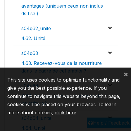
avantages (uniquem ceux non inclus
ds l sal)
s04q62_unite
4.62. Unité
s04q63
4.63. Recevez-vous de la nourriture
dans le cadre de cet emploi ?
×
This site uses cookies to optimize functionality and
s04q64
give you the best possible experience. If you
4.64. A combien évaluez-vous cette
continue to navigate this website beyond this page,
nourriture?
cookies will be placed on your browser. To learn
more about cookies,
click here
.
s04q64_unite
Help / Feedback
4.64. Unité