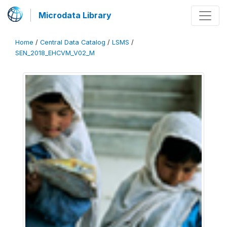
Microdata Library
Home
/
Central Data Catalog
/
LSMS
/
SEN_2018_EHCVM_V02_M