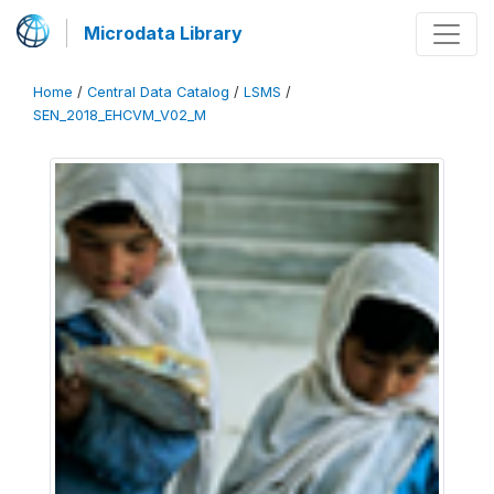
Microdata Library
Home
/
Central Data Catalog
/
LSMS
/
SEN_2018_EHCVM_V02_M