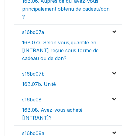
16B.06. Auprès de qui avez-vous
principalement obtenu de cadeau/don
?
s16bq07a
16B.07a. Selon vous,quantité en
[INTRANT] reçue sous forme de
cadeau ou de don?
s16bq07b
16B.07b. Unité
s16bq08
16B.08. Avez-vous acheté
[INTRANT]?
s16bq09a