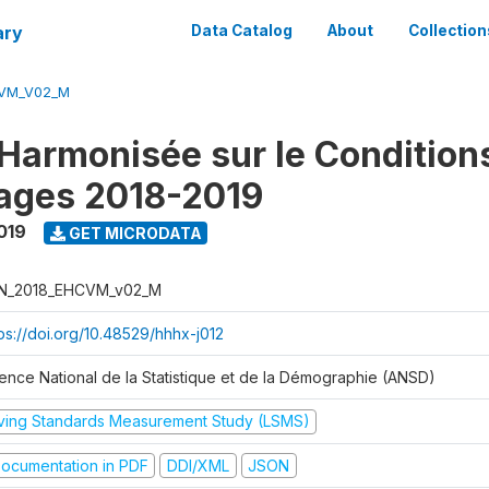
ary
Data Catalog
About
Collection
CVM_V02_M
Harmonisée sur le Condition
ages 2018-2019
019
GET MICRODATA
N_2018_EHCVM_v02_M
tps://doi.org/10.48529/hhhx-j012
ence National de la Statistique et de la Démographie (ANSD)
iving Standards Measurement Study (LSMS)
ocumentation in PDF
DDI/XML
JSON