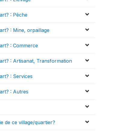
uart? : Pêche
art? : Mine, orpaillage
quart? : Commerce
uart? : Artisanat, Transformation
art? : Services
art? : Autres
 de ce village/quartier?