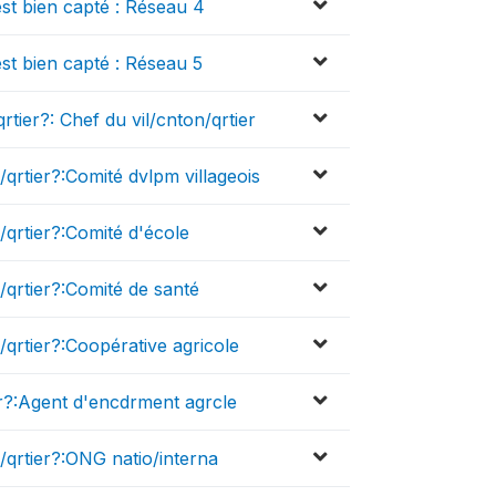
est bien capté : Réseau 4
est bien capté : Réseau 5
qrtier?: Chef du vil/cnton/qrtier
l/qrtier?:Comité dvlpm villageois
l/qrtier?:Comité d'école
l/qrtier?:Comité de santé
l/qrtier?:Coopérative agricole
ier?:Agent d'encdrment agrcle
il/qrtier?:ONG natio/interna