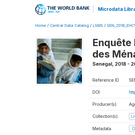
Microdata Libr
Home
/
Central Data Catalog
/
LSMS
/
SEN_2018_EH
Enquête 
des Mén
Senegal
,
2018 - 2
Reference ID
SE
DOI
ht
Producer(s)
Ag
Collection(s)
L
Metadata
D