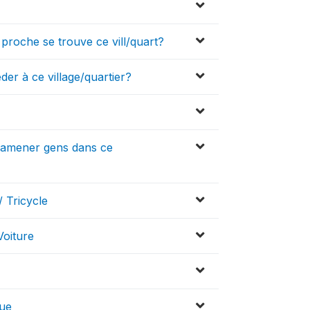
us proche se trouve ce vill/quart?
éder à ce village/quartier?
 amener gens dans ce
 Tricycle
Voiture
gue