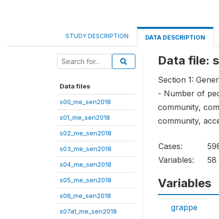
STUDY DESCRIPTION
DATA DESCRIPTION
Data file:
Section 1: Gener
Data files
- Number of peop
s00_me_sen2018
community, commu
s01_me_sen2018
community, acces
s02_me_sen2018
Cases:
59
s03_me_sen2018
Variables:
58
s04_me_sen2018
s05_me_sen2018
Variables
s06_me_sen2018
grappe
s07a1_me_sen2018