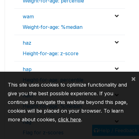
Weight-for-age: percentile
wam
Weight-for-age: %median
haz
Height-for-age: z-score
hap
×
Height-for-age: percentile
This site uses cookies to optimize functionality and
give you the best possible experience. If you
ham
continue to navigate this website beyond this page,
Height-for-age: %median
cookies will be placed on your browser. To learn
more about cookies,
click here
.
flag
Help / Feedback
Flag for z-scores