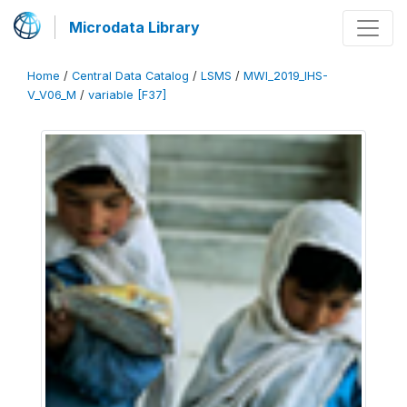
Microdata Library
Home
/
Central Data Catalog
/
LSMS
/
MWI_2019_IHS-
V_V06_M
/
variable [F37]