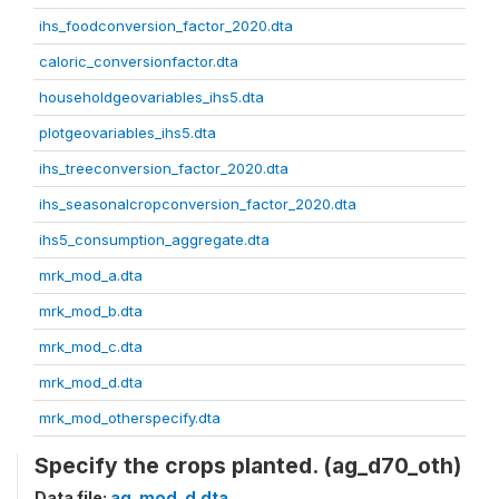
ihs_foodconversion_factor_2020.dta
caloric_conversionfactor.dta
householdgeovariables_ihs5.dta
plotgeovariables_ihs5.dta
ihs_treeconversion_factor_2020.dta
ihs_seasonalcropconversion_factor_2020.dta
ihs5_consumption_aggregate.dta
mrk_mod_a.dta
mrk_mod_b.dta
mrk_mod_c.dta
mrk_mod_d.dta
mrk_mod_otherspecify.dta
Specify the crops planted. (ag_d70_oth)
Data file:
ag_mod_d.dta