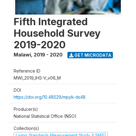
Fifth Integrated
Household Survey
2019-2020
Malawi
,
2019 - 2020
GET MICRODATA
Reference ID
MWI_2019_IHS-V_v06_M
DOI
https://doi.org/10.48529/mpyk-ds48
Producer(s)
National Statistical Office (NSO)
Collection(s)
Living Standards Measurement Study (LSMS)