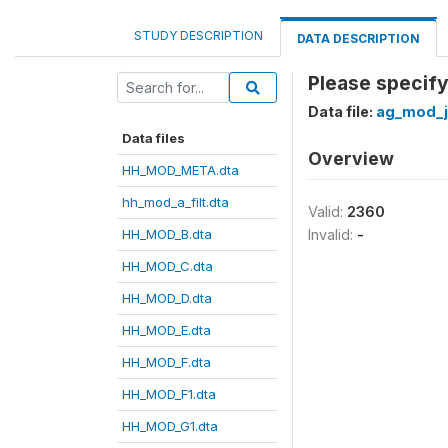
STUDY DESCRIPTION
DATA DESCRIPTION
Please specify
Data file:
ag_mod_j
Data files
Overview
HH_MOD_META.dta
hh_mod_a_filt.dta
Valid:
2360
HH_MOD_B.dta
Invalid:
-
HH_MOD_C.dta
HH_MOD_D.dta
HH_MOD_E.dta
HH_MOD_F.dta
HH_MOD_F1.dta
HH_MOD_G1.dta