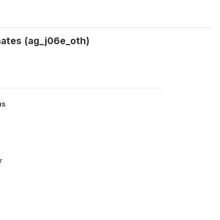
nates (ag_j06e_oth)
us
r