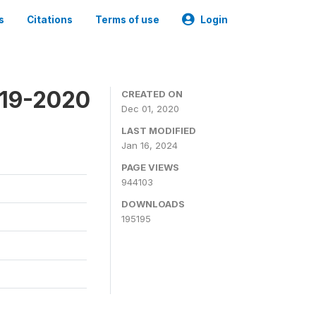
s
Citations
Terms of use
Login
019-2020
CREATED ON
Dec 01, 2020
LAST MODIFIED
Jan 16, 2024
PAGE VIEWS
944103
DOWNLOADS
195195