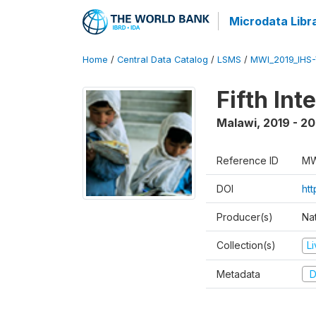
Microdata Libr
Home
/
Central Data Catalog
/
LSMS
/
MWI_2019_IHS
Fifth In
Malawi
,
2019 - 2
Reference ID
MW
DOI
ht
Producer(s)
Nat
Collection(s)
L
Metadata
D