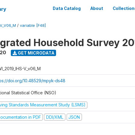
ary
Data Catalog
About
Collection
-V_V06_M
/
variable [F48]
tegrated Household Survey 2
020
GET MICRODATA
I_2019_IHS-V_v06_M
tps://doi.org/10.48529/mpyk-ds48
ional Statistical Office (NSO)
iving Standards Measurement Study (LSMS)
ocumentation in PDF
DDI/XML
JSON