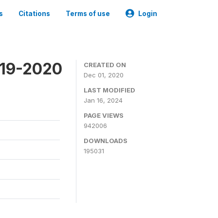
s
Citations
Terms of use
Login
019-2020
CREATED ON
Dec 01, 2020
LAST MODIFIED
Jan 16, 2024
PAGE VIEWS
942006
DOWNLOADS
195031