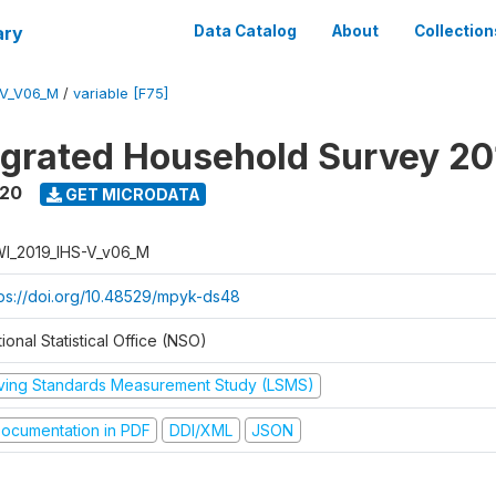
ary
Data Catalog
About
Collection
-V_V06_M
/
variable [F75]
tegrated Household Survey 2
020
GET MICRODATA
I_2019_IHS-V_v06_M
tps://doi.org/10.48529/mpyk-ds48
ional Statistical Office (NSO)
iving Standards Measurement Study (LSMS)
ocumentation in PDF
DDI/XML
JSON