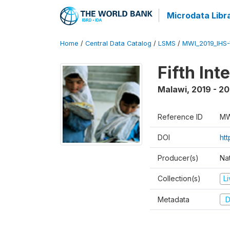
Microdata Libr
Home
/
Central Data Catalog
/
LSMS
/
MWI_2019_IHS
Fifth In
Malawi
,
2019 - 2
Reference ID
MW
DOI
ht
Producer(s)
Nat
Collection(s)
L
Metadata
D