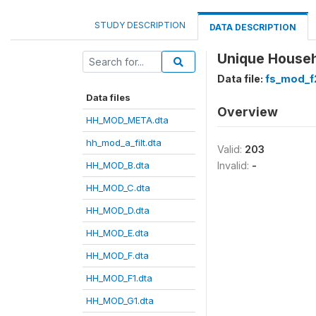
STUDY DESCRIPTION
DATA DESCRIPTION
Unique Househo
Data file:
fs_mod_f
Data files
Overview
HH_MOD_META.dta
hh_mod_a_filt.dta
Valid:
203
HH_MOD_B.dta
Invalid:
-
HH_MOD_C.dta
HH_MOD_D.dta
HH_MOD_E.dta
HH_MOD_F.dta
HH_MOD_F1.dta
HH_MOD_G1.dta