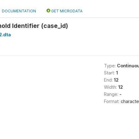
DOCUMENTATION
GET MICRODATA
ld Identifier (case_id)
2.dta
Type:
Continuo
Start:
1
End:
12
Width:
12
Range:
-
Format:
characte