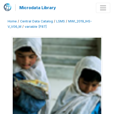
Microdata Library
Home
/
Central Data Catalog
/
LSMS
/
MWI_2019_IHS-
V_V06_M
/
variable [F87]