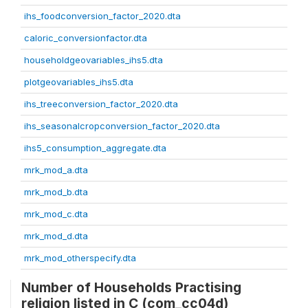
ihs_foodconversion_factor_2020.dta
caloric_conversionfactor.dta
householdgeovariables_ihs5.dta
plotgeovariables_ihs5.dta
ihs_treeconversion_factor_2020.dta
ihs_seasonalcropconversion_factor_2020.dta
ihs5_consumption_aggregate.dta
mrk_mod_a.dta
mrk_mod_b.dta
mrk_mod_c.dta
mrk_mod_d.dta
mrk_mod_otherspecify.dta
Number of Households Practising
religion listed in C (com_cc04d)