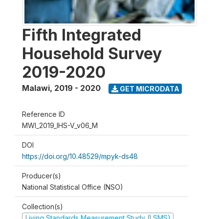
Fifth Integrated
Household Survey
2019-2020
Malawi
,
2019 - 2020
GET MICRODATA
Reference ID
MWI_2019_IHS-V_v06_M
DOI
https://doi.org/10.48529/mpyk-ds48
Producer(s)
National Statistical Office (NSO)
Collection(s)
Living Standards Measurement Study (LSMS)