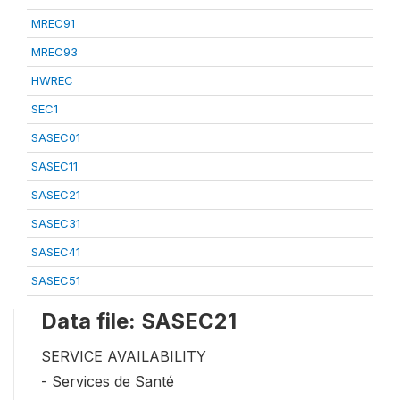
MREC91
MREC93
HWREC
SEC1
SASEC01
SASEC11
SASEC21
SASEC31
SASEC41
SASEC51
Data file: SASEC21
SERVICE AVAILABILITY
- Services de Santé