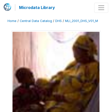
Microdata Library
Home
/
Central Data Catalog
/
DHS
/
MLI_2001_DHS_V01_M