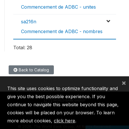
Commencement de ADBC - unites
sa216n
Commencement de ADBC - nombres
Total: 28
Back to Catalog
×
This site uses cookies to optimize functionality and
give you the best possible experience. If you
continue to navigate this website beyond this page,
cookies will be placed on your browser. To learn
IBRD
IDA
IFC
MIGA
ICSID
more about cookies,
click here
.
©
2026, The World Bank Group, All Rights Reserved.