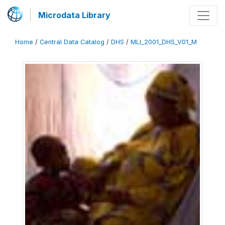
Microdata Library
Home
/
Central Data Catalog
/
DHS
/
MLI_2001_DHS_V01_M