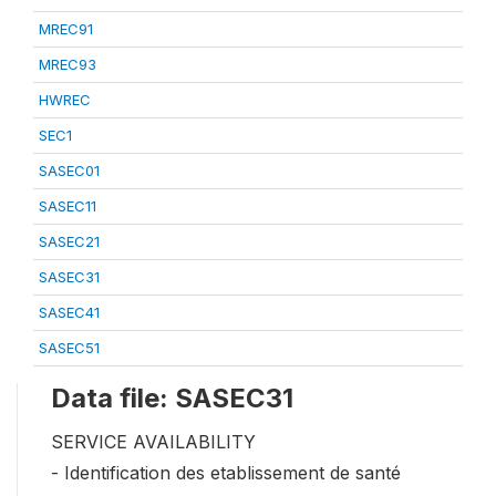
MREC91
MREC93
HWREC
SEC1
SASEC01
SASEC11
SASEC21
SASEC31
SASEC41
SASEC51
Data file: SASEC31
SERVICE AVAILABILITY
- Identification des etablissement de santé