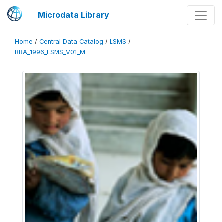
Microdata Library
Home
/
Central Data Catalog
/
LSMS
/
BRA_1996_LSMS_V01_M