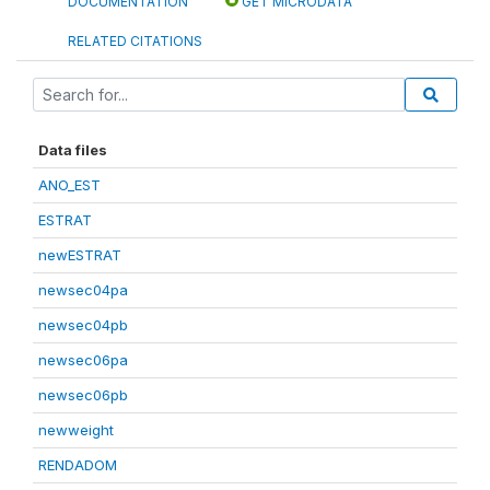
DOCUMENTATION
GET MICRODATA
RELATED CITATIONS
Data files
ANO_EST
ESTRAT
newESTRAT
newsec04pa
newsec04pb
newsec06pa
newsec06pb
newweight
RENDADOM