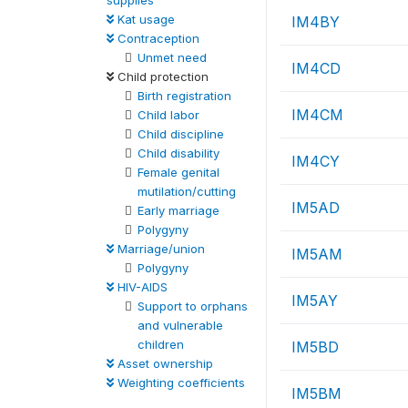
supplies
Kat usage
IM4BY
Contraception
Unmet need
IM4CD
Child protection
Birth registration
IM4CM
Child labor
Child discipline
Child disability
IM4CY
Female genital
mutilation/cutting
IM5AD
Early marriage
Polygyny
Marriage/union
IM5AM
Polygyny
HIV-AIDS
IM5AY
Support to orphans
and vulnerable
children
IM5BD
Asset ownership
Weighting coefficients
IM5BM