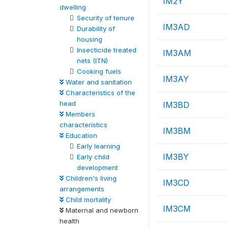
IM2Y
dwelling
Security of tenure
IM3AD
Durability of
housing
Insecticide treated
IM3AM
nets (ITN)
Cooking fuels
IM3AY
Water and sanitation
Characteristics of the
head
IM3BD
Members
characteristics
IM3BM
Education
Early learning
IM3BY
Early child
development
Children's living
IM3CD
arrangements
Child mortality
IM3CM
Maternal and newborn
health