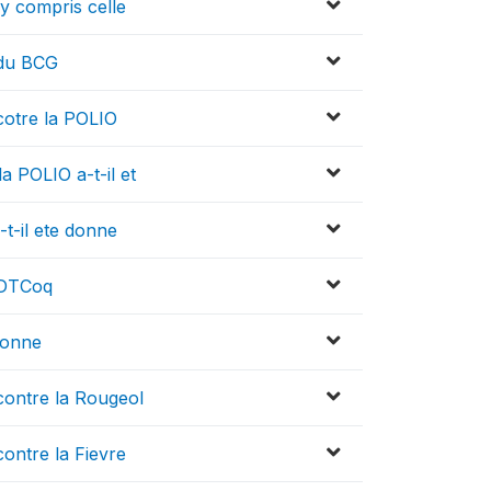
 y compris celle
 du BCG
cotre la POLIO
a POLIO a-t-il et
-t-il ete donne
 DTCoq
donne
contre la Rougeol
contre la Fievre