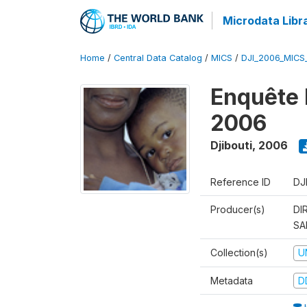
Microdata Libr
Home
/
Central Data Catalog
/
MICS
/
DJI_2006_MICS
Enquête 
2006
Djibouti
,
2006
Reference ID
DJ
Producer(s)
DI
SA
Collection(s)
U
Metadata
D