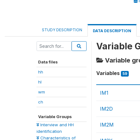
I
STUDY DESCRIPTION
DATA DESCRIPTION
Variable 
Variable gr
Data files
hh
Variables
59
hl
wm
IM1
ch
IM2D
Variable Groups
IM2M
Interview and HH
identification
Characteristics of