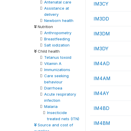
Antenatal care
IM3CY
Assistance at
delivery
IM3DD
Newborn health
Nutrition
Anthropometry
IM3DM
Breastfeeding
Salt iodization
IM3DY
Child health
Tetanus toxoid
IM4AD
Vitamin A
Immunizations
Care seeking
IM4AM
behaviour
Diarrhoea
IM4AY
Acute respiratory
infection
Malaria
IM4BD
Insecticide
treated nets (ITN)
IM4BM
Source and cost of