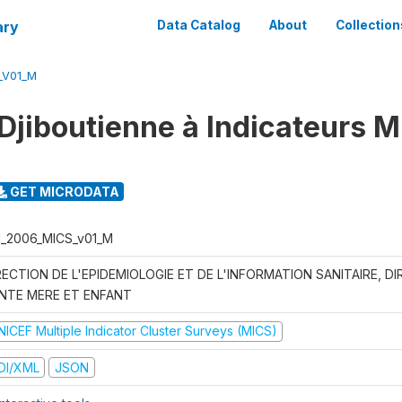
ary
Data Catalog
About
Collection
_V01_M
Djiboutienne à Indicateurs M
GET MICRODATA
I_2006_MICS_v01_M
RECTION DE L'EPIDEMIOLOGIE ET DE L'INFORMATION SANITAIRE, DI
NTE MERE ET ENFANT
NICEF Multiple Indicator Cluster Surveys (MICS)
DI/XML
JSON