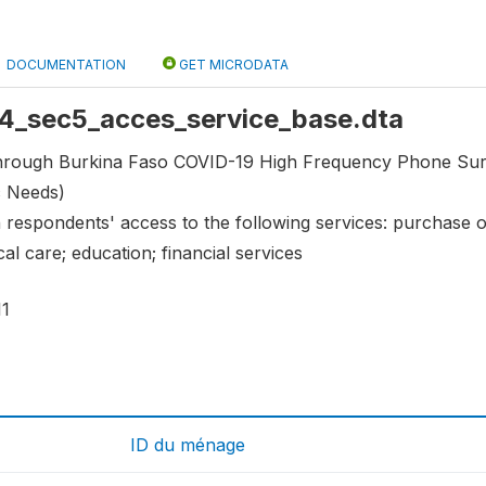
DOCUMENTATION
GET MICRODATA
 r4_sec5_acces_service_base.dta
through Burkina Faso COVID-19 High Frequency Phone Surv
c Needs)
 respondents' access to the following services: purchase o
al care; education; financial services
11
ID du ménage