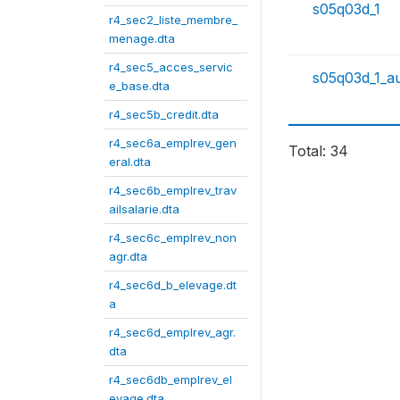
s05q03d_1
r4_sec2_liste_membre_
menage.dta
r4_sec5_acces_servic
s05q03d_1_a
e_base.dta
r4_sec5b_credit.dta
r4_sec6a_emplrev_gen
Total: 34
eral.dta
r4_sec6b_emplrev_trav
ailsalarie.dta
r4_sec6c_emplrev_non
agr.dta
r4_sec6d_b_elevage.dt
a
r4_sec6d_emplrev_agr.
dta
r4_sec6db_emplrev_el
evage.dta