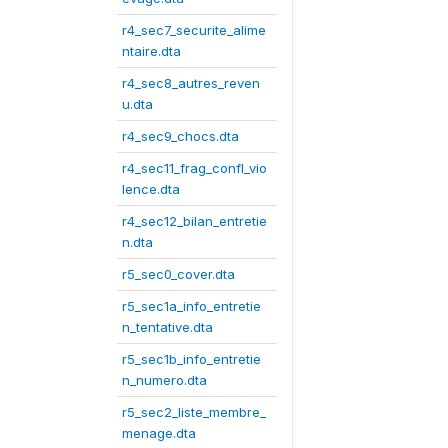
r4_sec7_securite_alime
ntaire.dta
r4_sec8_autres_reven
u.dta
r4_sec9_chocs.dta
r4_sec11_frag_confl_vio
lence.dta
r4_sec12_bilan_entretie
n.dta
r5_sec0_cover.dta
r5_sec1a_info_entretie
n_tentative.dta
r5_sec1b_info_entretie
n_numero.dta
r5_sec2_liste_membre_
menage.dta