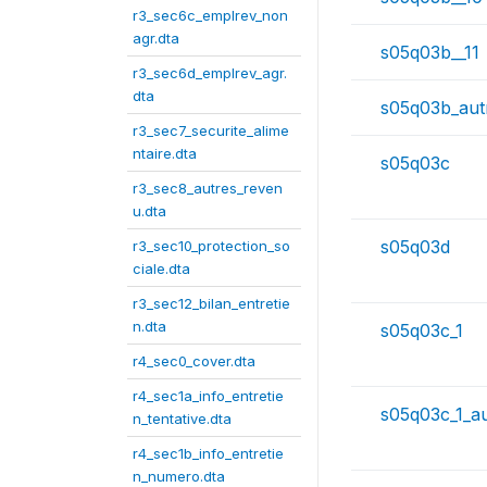
r3_sec6c_emplrev_non
agr.dta
s05q03b__11
r3_sec6d_emplrev_agr.
dta
s05q03b_aut
r3_sec7_securite_alime
ntaire.dta
s05q03c
r3_sec8_autres_reven
u.dta
s05q03d
r3_sec10_protection_so
ciale.dta
r3_sec12_bilan_entretie
n.dta
s05q03c_1
r4_sec0_cover.dta
r4_sec1a_info_entretie
s05q03c_1_a
n_tentative.dta
r4_sec1b_info_entretie
n_numero.dta