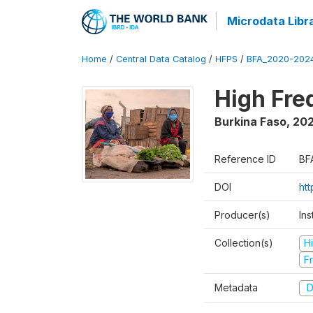
Microdata Libr
Home
/
Central Data Catalog
/
HFPS
/
BFA_2020-202
High Fr
Burkina Faso
,
202
Reference ID
BF
DOI
ht
Producer(s)
Ins
Collection(s)
H
Fr
Metadata
D