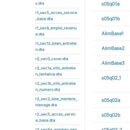
s.dta
s05q01a
r1_sec5_acces_service
s05q01b
_base.dta
r1_sec6_emploi_revenu
AlimBase1
e.dta
r1_sec12_bilan_entretie
AlimBase2
n.dta
r2_sec0_cover.dta
AlimBase3
r2_sec1a_info_entretie
n_tentative.dta
s05q02_1
r2_sec1b_info_entretie
n_numero.dta
r2_sec2_liste_membre_
s05q02a
menage.dta
r2_sec5_acces_servic
s05q02b
e_base.dta
s05q02_2
r2_sec6a_emplrev_gen