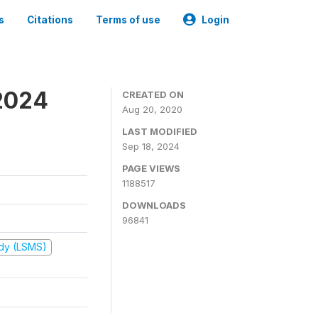
s
Citations
Terms of use
Login
2024
CREATED ON
Aug 20, 2020
LAST MODIFIED
Sep 18, 2024
PAGE VIEWS
1188517
DOWNLOADS
96841
udy (LSMS)