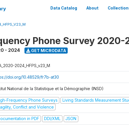
ary
Data Catalog
About
Collection
4_HFPS_V23_M
equency Phone Survey 2020-
0 - 2024
GET MICRODATA
A_2020-2024_HFPS_v23_M
tps://doi.org/10.48529/fr7b-at30
titut National de la Statistique et la Démographie (INSD)
igh-Frequency Phone Surveys
Living Standards Measurement St
agility, Conflict and Violence
ocumentation in PDF
DDI/XML
JSON