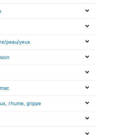
e
ire/peau/yeux
nsion
tomac
oux, rhume, grippe