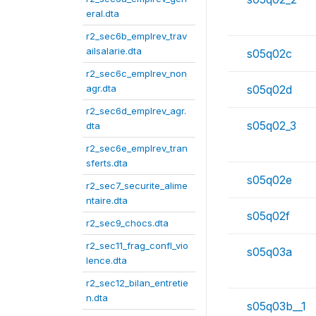
eral.dta
r2_sec6b_emplrev_trav
ailsalarie.dta
s05q02c
r2_sec6c_emplrev_non
agr.dta
s05q02d
r2_sec6d_emplrev_agr.
s05q02_3
dta
r2_sec6e_emplrev_tran
sferts.dta
s05q02e
r2_sec7_securite_alime
ntaire.dta
s05q02f
r2_sec9_chocs.dta
r2_sec11_frag_confl_vio
s05q03a
lence.dta
r2_sec12_bilan_entretie
n.dta
s05q03b__1