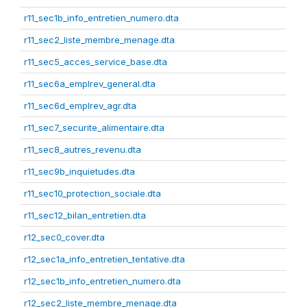
r11_sec1b_info_entretien_numero.dta
r11_sec2_liste_membre_menage.dta
r11_sec5_acces_service_base.dta
r11_sec6a_emplrev_general.dta
r11_sec6d_emplrev_agr.dta
r11_sec7_securite_alimentaire.dta
r11_sec8_autres_revenu.dta
r11_sec9b_inquietudes.dta
r11_sec10_protection_sociale.dta
r11_sec12_bilan_entretien.dta
r12_sec0_cover.dta
r12_sec1a_info_entretien_tentative.dta
r12_sec1b_info_entretien_numero.dta
r12_sec2_liste_membre_menage.dta