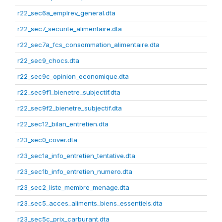
r22_sec6a_emplrev_general.dta
r22_sec7_securite_alimentaire.dta
r22_sec7a_fcs_consommation_alimentaire.dta
r22_sec9_chocs.dta
r22_sec9c_opinion_economique.dta
r22_sec9f1_bienetre_subjectif.dta
r22_sec9f2_bienetre_subjectif.dta
r22_sec12_bilan_entretien.dta
r23_sec0_cover.dta
r23_sec1a_info_entretien_tentative.dta
r23_sec1b_info_entretien_numero.dta
r23_sec2_liste_membre_menage.dta
r23_sec5_acces_aliments_biens_essentiels.dta
r23_sec5c_prix_carburant.dta