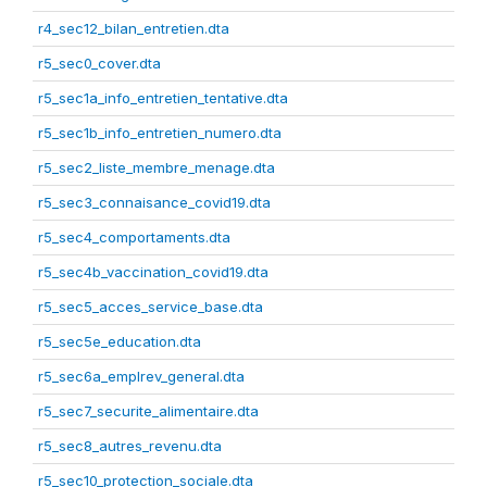
r4_sec12_bilan_entretien.dta
r5_sec0_cover.dta
r5_sec1a_info_entretien_tentative.dta
r5_sec1b_info_entretien_numero.dta
r5_sec2_liste_membre_menage.dta
r5_sec3_connaisance_covid19.dta
r5_sec4_comportaments.dta
r5_sec4b_vaccination_covid19.dta
r5_sec5_acces_service_base.dta
r5_sec5e_education.dta
r5_sec6a_emplrev_general.dta
r5_sec7_securite_alimentaire.dta
r5_sec8_autres_revenu.dta
r5_sec10_protection_sociale.dta