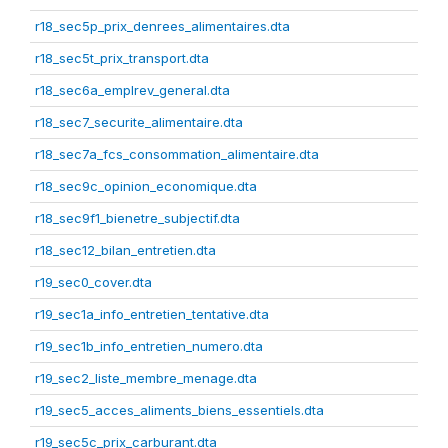
r18_sec5p_prix_denrees_alimentaires.dta
r18_sec5t_prix_transport.dta
r18_sec6a_emplrev_general.dta
r18_sec7_securite_alimentaire.dta
r18_sec7a_fcs_consommation_alimentaire.dta
r18_sec9c_opinion_economique.dta
r18_sec9f1_bienetre_subjectif.dta
r18_sec12_bilan_entretien.dta
r19_sec0_cover.dta
r19_sec1a_info_entretien_tentative.dta
r19_sec1b_info_entretien_numero.dta
r19_sec2_liste_membre_menage.dta
r19_sec5_acces_aliments_biens_essentiels.dta
r19_sec5c_prix_carburant.dta