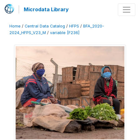
Microdata Library
Home
/
Central Data Catalog
/
HFPS
/
BFA_2020-
2024_HFPS_V23_M
/
variable [F236]