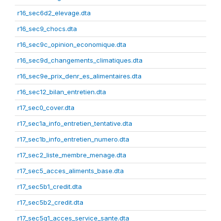
r16_sec6d2_elevage.dta
r16_sec9_chocs.dta
r16_sec9c_opinion_economique.dta
r16_sec9d_changements_climatiques.dta
r16_sec9e_prix_denr_es_alimentaires.dta
r16_sec12_bilan_entretien.dta
r17_sec0_cover.dta
r17_sec1a_info_entretien_tentative.dta
r17_sec1b_info_entretien_numero.dta
r17_sec2_liste_membre_menage.dta
r17_sec5_acces_aliments_base.dta
r17_sec5b1_credit.dta
r17_sec5b2_credit.dta
r17_sec5g1_acces_service_sante.dta