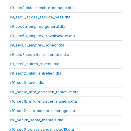
r9_sec2_liste_membre_menage.dta
r9_sec5_acces_service_base.dta
r9_sec6a_emplrev_general.dta
r9_sec6b_emplrev_travailsalarie.dta
r9_sec6c_emplrev_nonagr.dta
r9_sec7_securite_alimentaire.dta
r9_sec8_autres_revenu.dta
r9_sec12_bilan_entretien.dta
r10_sec0_cover.dta
r10_sec1a_info_entretien_tentative.dta
r10_sec1b_info_entretien_numero.dta
r10_sec2_liste_membre_menage.dta
r10_sec2b_sante_mentale.dta
r10_sec3_connaisance_covid19.dta