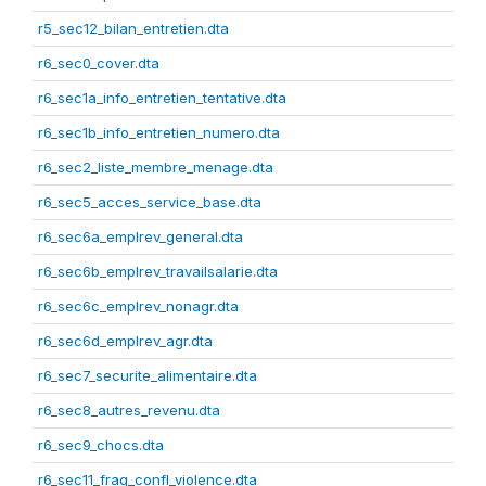
r5_sec12_bilan_entretien.dta
r6_sec0_cover.dta
r6_sec1a_info_entretien_tentative.dta
r6_sec1b_info_entretien_numero.dta
r6_sec2_liste_membre_menage.dta
r6_sec5_acces_service_base.dta
r6_sec6a_emplrev_general.dta
r6_sec6b_emplrev_travailsalarie.dta
r6_sec6c_emplrev_nonagr.dta
r6_sec6d_emplrev_agr.dta
r6_sec7_securite_alimentaire.dta
r6_sec8_autres_revenu.dta
r6_sec9_chocs.dta
r6_sec11_frag_confl_violence.dta