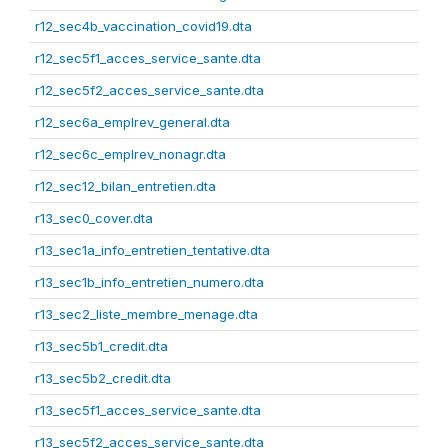
r12_sec4b_vaccination_covid19.dta
r12_sec5f1_acces_service_sante.dta
r12_sec5f2_acces_service_sante.dta
r12_sec6a_emplrev_general.dta
r12_sec6c_emplrev_nonagr.dta
r12_sec12_bilan_entretien.dta
r13_sec0_cover.dta
r13_sec1a_info_entretien_tentative.dta
r13_sec1b_info_entretien_numero.dta
r13_sec2_liste_membre_menage.dta
r13_sec5b1_credit.dta
r13_sec5b2_credit.dta
r13_sec5f1_acces_service_sante.dta
r13_sec5f2_acces_service_sante.dta