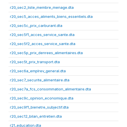
r20_sec2_liste_membre_menage.dta
r20_sec5_acces_aliments_biens_essentiels.dta
r20_sec5c_prix_carburant.dta
r20_sec5f1_acces_service_sante.dta
r20_sec5f2_acces_service_sante.dta
r20_sec5p_prix_denrees_alimentaires.dta
r20_sec5t_prix_transport.dta
r20_sec6a_emplrev_general.dta
r20_sec7_securite_alimentaire.dta
r20_sec7a_fcs_consommation_alimentaire.dta
r20_sec9c_opinion_economique.dta
r20_sec9f1_bienetre_subjectif.dta
r20_sec12_bilan_entretien.dta
r21_education.dta