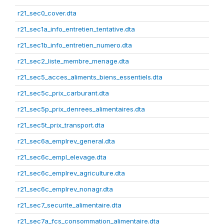
r21_sec0_cover.dta
r21_sec1a_info_entretien_tentative.dta
r21_sec1b_info_entretien_numero.dta
r21_sec2_liste_membre_menage.dta
r21_sec5_acces_aliments_biens_essentiels.dta
r21_sec5c_prix_carburant.dta
r21_sec5p_prix_denrees_alimentaires.dta
r21_sec5t_prix_transport.dta
r21_sec6a_emplrev_general.dta
r21_sec6c_empl_elevage.dta
r21_sec6c_emplrev_agriculture.dta
r21_sec6c_emplrev_nonagr.dta
r21_sec7_securite_alimentaire.dta
r21_sec7a_fcs_consommation_alimentaire.dta