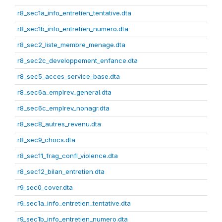
r8_sec1a_info_entretien_tentative.dta
r8_sec1b_info_entretien_numero.dta
r8_sec2_liste_membre_menage.dta
r8_sec2c_developpement_enfance.dta
r8_sec5_acces_service_base.dta
r8_sec6a_emplrev_general.dta
r8_sec6c_emplrev_nonagr.dta
r8_sec8_autres_revenu.dta
r8_sec9_chocs.dta
r8_sec11_frag_confl_violence.dta
r8_sec12_bilan_entretien.dta
r9_sec0_cover.dta
r9_sec1a_info_entretien_tentative.dta
r9_sec1b_info_entretien_numero.dta