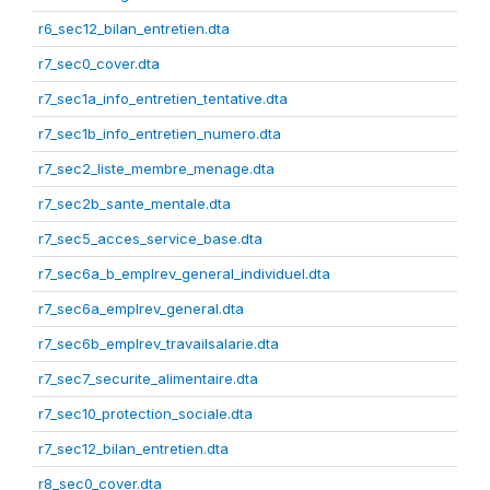
r6_sec12_bilan_entretien.dta
r7_sec0_cover.dta
r7_sec1a_info_entretien_tentative.dta
r7_sec1b_info_entretien_numero.dta
r7_sec2_liste_membre_menage.dta
r7_sec2b_sante_mentale.dta
r7_sec5_acces_service_base.dta
r7_sec6a_b_emplrev_general_individuel.dta
r7_sec6a_emplrev_general.dta
r7_sec6b_emplrev_travailsalarie.dta
r7_sec7_securite_alimentaire.dta
r7_sec10_protection_sociale.dta
r7_sec12_bilan_entretien.dta
r8_sec0_cover.dta