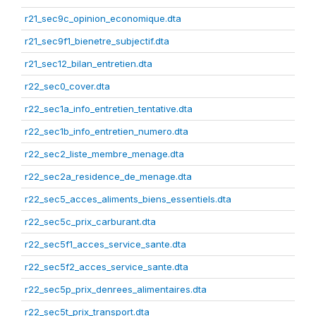
r21_sec9c_opinion_economique.dta
r21_sec9f1_bienetre_subjectif.dta
r21_sec12_bilan_entretien.dta
r22_sec0_cover.dta
r22_sec1a_info_entretien_tentative.dta
r22_sec1b_info_entretien_numero.dta
r22_sec2_liste_membre_menage.dta
r22_sec2a_residence_de_menage.dta
r22_sec5_acces_aliments_biens_essentiels.dta
r22_sec5c_prix_carburant.dta
r22_sec5f1_acces_service_sante.dta
r22_sec5f2_acces_service_sante.dta
r22_sec5p_prix_denrees_alimentaires.dta
r22_sec5t_prix_transport.dta