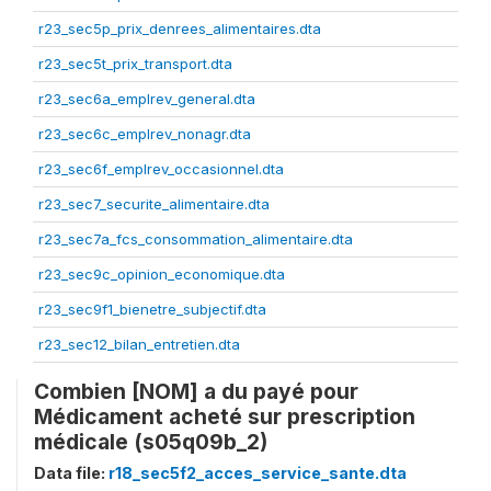
r23_sec5p_prix_denrees_alimentaires.dta
r23_sec5t_prix_transport.dta
r23_sec6a_emplrev_general.dta
r23_sec6c_emplrev_nonagr.dta
r23_sec6f_emplrev_occasionnel.dta
r23_sec7_securite_alimentaire.dta
r23_sec7a_fcs_consommation_alimentaire.dta
r23_sec9c_opinion_economique.dta
r23_sec9f1_bienetre_subjectif.dta
r23_sec12_bilan_entretien.dta
Combien [NOM] a du payé pour
Médicament acheté sur prescription
médicale (s05q09b_2)
Data file:
r18_sec5f2_acces_service_sante.dta