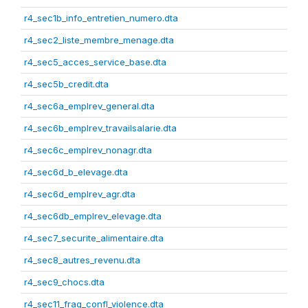
r4_sec1b_info_entretien_numero.dta
r4_sec2_liste_membre_menage.dta
r4_sec5_acces_service_base.dta
r4_sec5b_credit.dta
r4_sec6a_emplrev_general.dta
r4_sec6b_emplrev_travailsalarie.dta
r4_sec6c_emplrev_nonagr.dta
r4_sec6d_b_elevage.dta
r4_sec6d_emplrev_agr.dta
r4_sec6db_emplrev_elevage.dta
r4_sec7_securite_alimentaire.dta
r4_sec8_autres_revenu.dta
r4_sec9_chocs.dta
r4_sec11_frag_confl_violence.dta