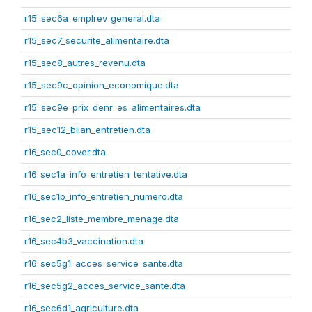
r15_sec6a_emplrev_general.dta
r15_sec7_securite_alimentaire.dta
r15_sec8_autres_revenu.dta
r15_sec9c_opinion_economique.dta
r15_sec9e_prix_denr_es_alimentaires.dta
r15_sec12_bilan_entretien.dta
r16_sec0_cover.dta
r16_sec1a_info_entretien_tentative.dta
r16_sec1b_info_entretien_numero.dta
r16_sec2_liste_membre_menage.dta
r16_sec4b3_vaccination.dta
r16_sec5g1_acces_service_sante.dta
r16_sec5g2_acces_service_sante.dta
r16_sec6d1_agriculture.dta