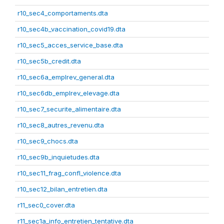
r10_sec4_comportaments.dta
r10_sec4b_vaccination_covid19.dta
r10_sec5_acces_service_base.dta
r10_sec5b_credit.dta
r10_sec6a_emplrev_general.dta
r10_sec6db_emplrev_elevage.dta
r10_sec7_securite_alimentaire.dta
r10_sec8_autres_revenu.dta
r10_sec9_chocs.dta
r10_sec9b_inquietudes.dta
r10_sec11_frag_confl_violence.dta
r10_sec12_bilan_entretien.dta
r11_sec0_cover.dta
r11_sec1a_info_entretien_tentative.dta