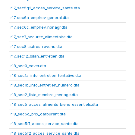
r17_sec5g2_acces_service_sante.dta
r17_sec6a_emplrev_general.dta
r17_sec6c_emplrev_nonagr.dta
r17_sec7_securite_alimentaire.dta
r17_sec8_autres_revenu.dta
r17_sec12_bilan_entretien.dta
r18_sec0_cover.dta
r18_sec1a_info_entretien_tentative.dta
r18_sec1b_info_entretien_numero.dta
r18_sec2_liste_membre_menage.dta
r18_sec5_acces_aliments_biens_essentiels.dta
r18_sec5c_prix_carburant.dta
r18_sec5f1_acces_service_sante.dta
r18_sec5f2_acces_service_sante.dta