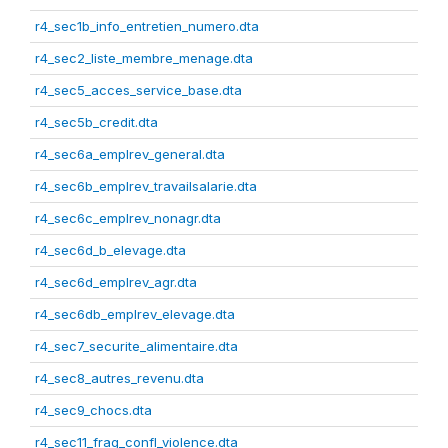
r4_sec1b_info_entretien_numero.dta
r4_sec2_liste_membre_menage.dta
r4_sec5_acces_service_base.dta
r4_sec5b_credit.dta
r4_sec6a_emplrev_general.dta
r4_sec6b_emplrev_travailsalarie.dta
r4_sec6c_emplrev_nonagr.dta
r4_sec6d_b_elevage.dta
r4_sec6d_emplrev_agr.dta
r4_sec6db_emplrev_elevage.dta
r4_sec7_securite_alimentaire.dta
r4_sec8_autres_revenu.dta
r4_sec9_chocs.dta
r4_sec11_frag_confl_violence.dta