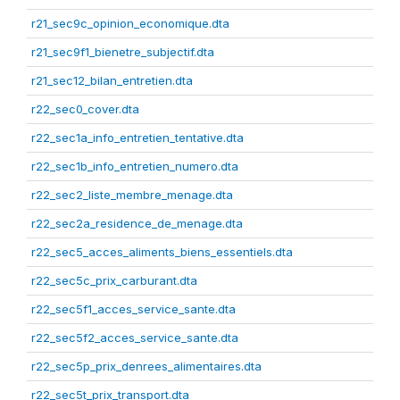
r21_sec9c_opinion_economique.dta
r21_sec9f1_bienetre_subjectif.dta
r21_sec12_bilan_entretien.dta
r22_sec0_cover.dta
r22_sec1a_info_entretien_tentative.dta
r22_sec1b_info_entretien_numero.dta
r22_sec2_liste_membre_menage.dta
r22_sec2a_residence_de_menage.dta
r22_sec5_acces_aliments_biens_essentiels.dta
r22_sec5c_prix_carburant.dta
r22_sec5f1_acces_service_sante.dta
r22_sec5f2_acces_service_sante.dta
r22_sec5p_prix_denrees_alimentaires.dta
r22_sec5t_prix_transport.dta