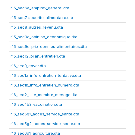
r15_sec6a_emplrev_general.dta
r15_sec7_securite_alimentaire.dta
r15_sec8_autres_revenu.dta
r15_sec9c_opinion_economique.dta
r15_sec9e_prix_denr_es_alimentaires.dta
r15_sec12_bilan_entretien.dta
r16_sec0_cover.dta
r16_sec1a_info_entretien_tentative.dta
r16_sec1b_info_entretien_numero.dta
r16_sec2_liste_membre_menage.dta
r16_sec4b3_vaccination.dta
r16_sec5g1_acces_service_sante.dta
r16_sec5g2_acces_service_sante.dta
r16_sec6d1_agriculture.dta