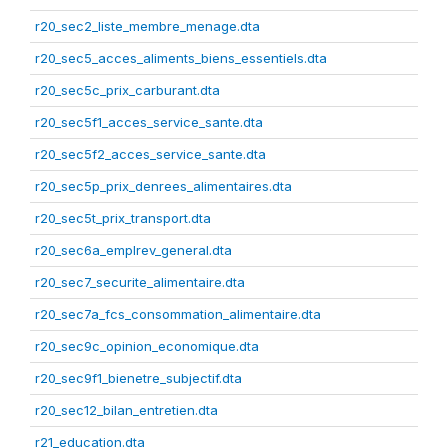
r20_sec2_liste_membre_menage.dta
r20_sec5_acces_aliments_biens_essentiels.dta
r20_sec5c_prix_carburant.dta
r20_sec5f1_acces_service_sante.dta
r20_sec5f2_acces_service_sante.dta
r20_sec5p_prix_denrees_alimentaires.dta
r20_sec5t_prix_transport.dta
r20_sec6a_emplrev_general.dta
r20_sec7_securite_alimentaire.dta
r20_sec7a_fcs_consommation_alimentaire.dta
r20_sec9c_opinion_economique.dta
r20_sec9f1_bienetre_subjectif.dta
r20_sec12_bilan_entretien.dta
r21_education.dta