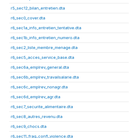
r5_sec12_bilan_entretien.dta
r6_sec0_cover.dta
r6_sec1a_info_entretien_tentative.dta
r6_sec1b_info_entretien_numero.dta
r6_sec2_liste_membre_menage.dta
r6_sec5_acces_service_base.dta
r6_sec6a_emplrev_general.dta
r6_sec6b_emplrev_travailsalarie.dta
r6_sec6c_emplrev_nonagr.dta
r6_sec6d_emplrev_agr.dta
r6_sec7_securite_alimentaire.dta
r6_sec8_autres_revenu.dta
r6_sec9_chocs.dta
r6_sec11_frag_confl_violence.dta