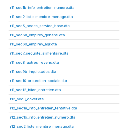
r11_sec1b_info_entretien_numero.dta
r11_sec2_liste_membre_menage.dta
r11_sec5_acces_service_base.dta
r11_sec6a_emplrev_general.dta
r11_sec6d_emplrev_agr.dta
r11_sec7_securite_alimentaire.dta
r11_sec8_autres_revenu.dta
r11_sec9b_inquietudes.dta
r11_sec10_protection_sociale.dta
r11_sec12_bilan_entretien.dta
r12_sec0_cover.dta
r12_sec1a_info_entretien_tentative.dta
r12_sec1b_info_entretien_numero.dta
r12_sec2_liste_membre_menage.dta