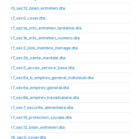
r6_sec12_bilan_entretien.dta
r7_sec0_cover.dta
r7_sec1a_info_entretien_tentative.dta
r7_sec1b_info_entretien_numero.dta
r7_sec2_liste_membre_menage.dta
r7_sec2b_sante_mentale.dta
r7_sec5_acces_service_base.dta
r7_sec6a_b_emplrev_general_individuel.dta
r7_sec6a_emplrev_general.dta
r7_sec6b_emplrev_travailsalarie.dta
r7_sec7_securite_alimentaire.dta
r7_sec10_protection_sociale.dta
r7_sec12_bilan_entretien.dta
r8_sec0_cover.dta