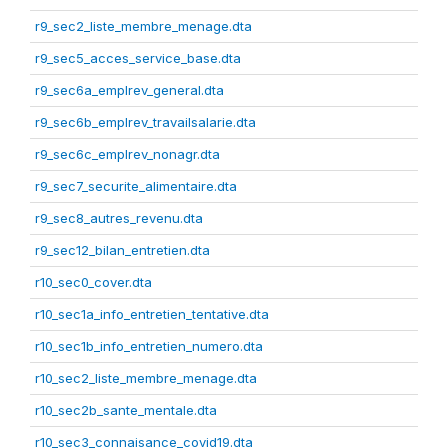
r9_sec2_liste_membre_menage.dta
r9_sec5_acces_service_base.dta
r9_sec6a_emplrev_general.dta
r9_sec6b_emplrev_travailsalarie.dta
r9_sec6c_emplrev_nonagr.dta
r9_sec7_securite_alimentaire.dta
r9_sec8_autres_revenu.dta
r9_sec12_bilan_entretien.dta
r10_sec0_cover.dta
r10_sec1a_info_entretien_tentative.dta
r10_sec1b_info_entretien_numero.dta
r10_sec2_liste_membre_menage.dta
r10_sec2b_sante_mentale.dta
r10_sec3_connaisance_covid19.dta