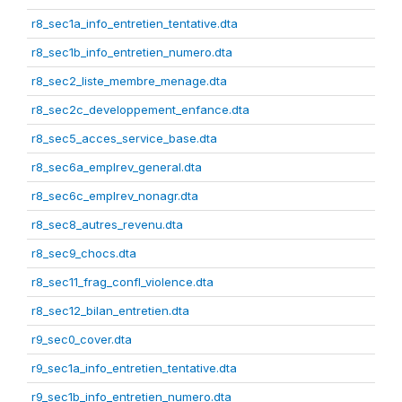
r8_sec1a_info_entretien_tentative.dta
r8_sec1b_info_entretien_numero.dta
r8_sec2_liste_membre_menage.dta
r8_sec2c_developpement_enfance.dta
r8_sec5_acces_service_base.dta
r8_sec6a_emplrev_general.dta
r8_sec6c_emplrev_nonagr.dta
r8_sec8_autres_revenu.dta
r8_sec9_chocs.dta
r8_sec11_frag_confl_violence.dta
r8_sec12_bilan_entretien.dta
r9_sec0_cover.dta
r9_sec1a_info_entretien_tentative.dta
r9_sec1b_info_entretien_numero.dta