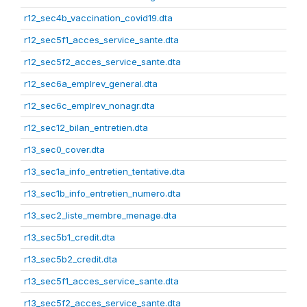
r12_sec4b_vaccination_covid19.dta
r12_sec5f1_acces_service_sante.dta
r12_sec5f2_acces_service_sante.dta
r12_sec6a_emplrev_general.dta
r12_sec6c_emplrev_nonagr.dta
r12_sec12_bilan_entretien.dta
r13_sec0_cover.dta
r13_sec1a_info_entretien_tentative.dta
r13_sec1b_info_entretien_numero.dta
r13_sec2_liste_membre_menage.dta
r13_sec5b1_credit.dta
r13_sec5b2_credit.dta
r13_sec5f1_acces_service_sante.dta
r13_sec5f2_acces_service_sante.dta