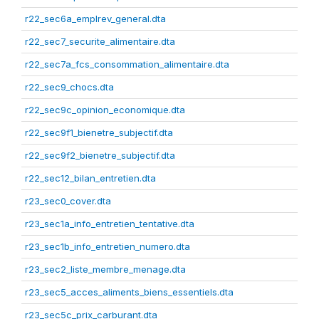
r22_sec6a_emplrev_general.dta
r22_sec7_securite_alimentaire.dta
r22_sec7a_fcs_consommation_alimentaire.dta
r22_sec9_chocs.dta
r22_sec9c_opinion_economique.dta
r22_sec9f1_bienetre_subjectif.dta
r22_sec9f2_bienetre_subjectif.dta
r22_sec12_bilan_entretien.dta
r23_sec0_cover.dta
r23_sec1a_info_entretien_tentative.dta
r23_sec1b_info_entretien_numero.dta
r23_sec2_liste_membre_menage.dta
r23_sec5_acces_aliments_biens_essentiels.dta
r23_sec5c_prix_carburant.dta