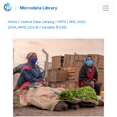
Microdata Library
Home
/
Central Data Catalog
/
HFPS
/
BFA_2020-
2024_HFPS_V23_M
/
variable [F236]