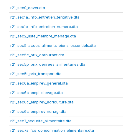
r21_sec0_cover.dta
r21_sec1a_info_entretien_tentative.dta
r21_sec1b_info_entretien_numero.dta
r21_sec2_liste_membre_menage.dta
r21_sec5_acces_aliments_biens_essentiels.dta
r21_sec5c_prix_carburant.dta
r21_sec5p_prix_denrees_alimentaires.dta
r21_sec5t_prix_transport.dta
r21_sec6a_emplrev_general.dta
r21_sec6c_empl_elevage.dta
r21_sec6c_emplrev_agriculture.dta
r21_sec6c_emplrev_nonagr.dta
r21_sec7_securite_alimentaire.dta
r21_sec7a_fcs_consommation_alimentaire.dta