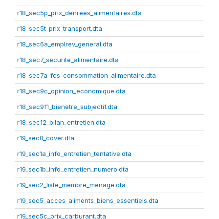
r18_sec5p_prix_denrees_alimentaires.dta
r18_sec5t_prix_transport.dta
r18_sec6a_emplrev_general.dta
r18_sec7_securite_alimentaire.dta
r18_sec7a_fcs_consommation_alimentaire.dta
r18_sec9c_opinion_economique.dta
r18_sec9f1_bienetre_subjectif.dta
r18_sec12_bilan_entretien.dta
r19_sec0_cover.dta
r19_sec1a_info_entretien_tentative.dta
r19_sec1b_info_entretien_numero.dta
r19_sec2_liste_membre_menage.dta
r19_sec5_acces_aliments_biens_essentiels.dta
r19_sec5c_prix_carburant.dta