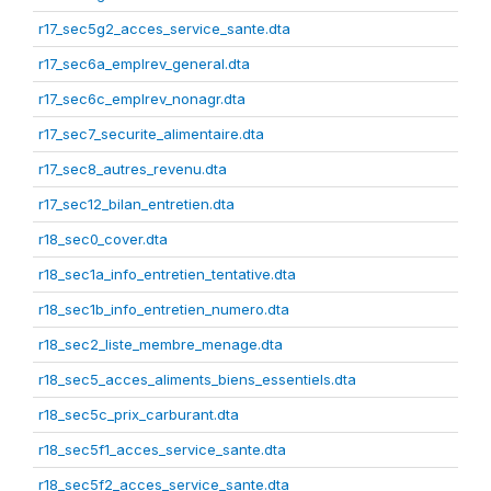
r17_sec5g2_acces_service_sante.dta
r17_sec6a_emplrev_general.dta
r17_sec6c_emplrev_nonagr.dta
r17_sec7_securite_alimentaire.dta
r17_sec8_autres_revenu.dta
r17_sec12_bilan_entretien.dta
r18_sec0_cover.dta
r18_sec1a_info_entretien_tentative.dta
r18_sec1b_info_entretien_numero.dta
r18_sec2_liste_membre_menage.dta
r18_sec5_acces_aliments_biens_essentiels.dta
r18_sec5c_prix_carburant.dta
r18_sec5f1_acces_service_sante.dta
r18_sec5f2_acces_service_sante.dta