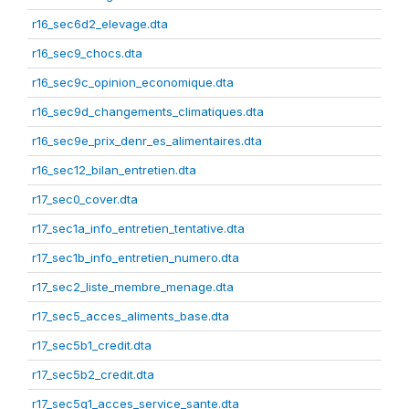
r16_sec6d2_elevage.dta
r16_sec9_chocs.dta
r16_sec9c_opinion_economique.dta
r16_sec9d_changements_climatiques.dta
r16_sec9e_prix_denr_es_alimentaires.dta
r16_sec12_bilan_entretien.dta
r17_sec0_cover.dta
r17_sec1a_info_entretien_tentative.dta
r17_sec1b_info_entretien_numero.dta
r17_sec2_liste_membre_menage.dta
r17_sec5_acces_aliments_base.dta
r17_sec5b1_credit.dta
r17_sec5b2_credit.dta
r17_sec5g1_acces_service_sante.dta