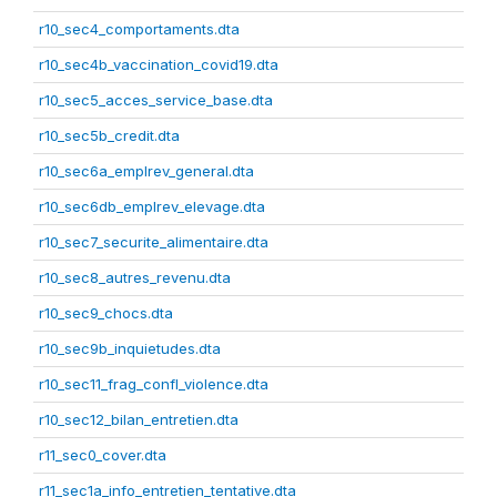
r10_sec4_comportaments.dta
r10_sec4b_vaccination_covid19.dta
r10_sec5_acces_service_base.dta
r10_sec5b_credit.dta
r10_sec6a_emplrev_general.dta
r10_sec6db_emplrev_elevage.dta
r10_sec7_securite_alimentaire.dta
r10_sec8_autres_revenu.dta
r10_sec9_chocs.dta
r10_sec9b_inquietudes.dta
r10_sec11_frag_confl_violence.dta
r10_sec12_bilan_entretien.dta
r11_sec0_cover.dta
r11_sec1a_info_entretien_tentative.dta