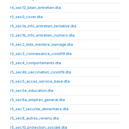
r4_sec12_bilan_entretien.dta
r5_sec0_cover.dta
r5_sec1a_info_entretien_tentative.dta
r5_sec1b_info_entretien_numero.dta
r5_sec2_liste_membre_menage.dta
r5_sec3_connaisance_covid19.dta
r5_sec4_comportaments.dta
r5_sec4b_vaccination_covid19.dta
r5_sec5_acces_service_base.dta
r5_sec5e_education.dta
r5_sec6a_emplrev_general.dta
r5_sec7_securite_alimentaire.dta
r5_sec8_autres_revenu.dta
r5_sec10_protection_sociale.dta