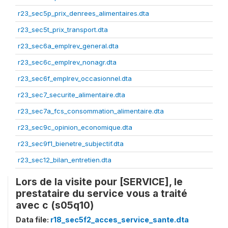
r23_sec5p_prix_denrees_alimentaires.dta
r23_sec5t_prix_transport.dta
r23_sec6a_emplrev_general.dta
r23_sec6c_emplrev_nonagr.dta
r23_sec6f_emplrev_occasionnel.dta
r23_sec7_securite_alimentaire.dta
r23_sec7a_fcs_consommation_alimentaire.dta
r23_sec9c_opinion_economique.dta
r23_sec9f1_bienetre_subjectif.dta
r23_sec12_bilan_entretien.dta
Lors de la visite pour [SERVICE], le
prestataire du service vous a traité
avec c (s05q10)
Data file:
r18_sec5f2_acces_service_sante.dta