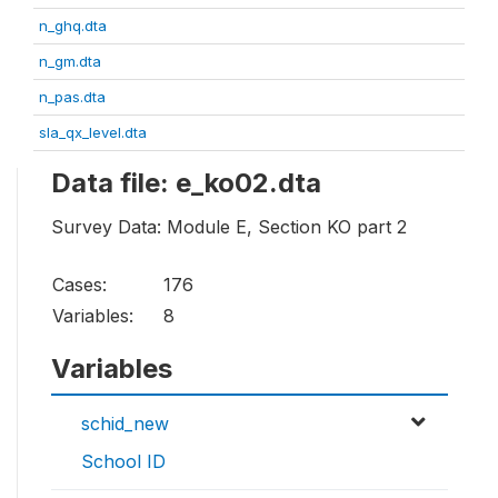
n_ghq.dta
n_gm.dta
n_pas.dta
sla_qx_level.dta
Data file: e_ko02.dta
Survey Data: Module E, Section KO part 2
Cases:
176
Variables:
8
Variables
schid_new
School ID