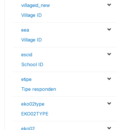
villageid_new
Village ID
eea
Village ID
escid
School ID
etipe
Tipe responden
eko02type
EKO02TYPE
eko02