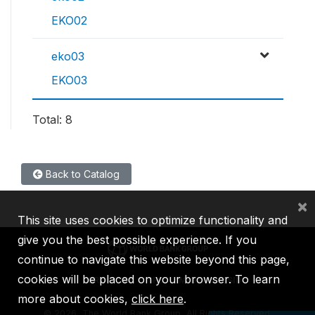
EKO02
eko03
EKO03
Total: 8
Back to Catalog
×
This site uses cookies to optimize functionality and
give you the best possible experience. If you
continue to navigate this website beyond this page,
cookies will be placed on your browser. To learn
IBRD
IDA
IFC
MIGA
ICSID
more about cookies,
click here
.
©
2026, The World Bank Group, All Rights Reserved.