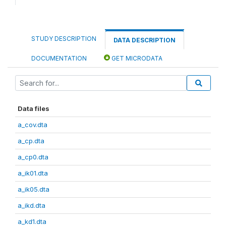
STUDY DESCRIPTION
DATA DESCRIPTION
DOCUMENTATION
GET MICRODATA
Data files
a_cov.dta
a_cp.dta
a_cp0.dta
a_ik01.dta
a_ik05.dta
a_ikd.dta
a_kd1.dta