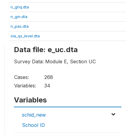
n_ghq.dta
n_gm.dta
n_pas.dta
sla_qx_level.dta
Data file: e_uc.dta
Survey Data: Module E, Section UC
Cases:
268
Variables:
34
Variables
schid_new
School ID