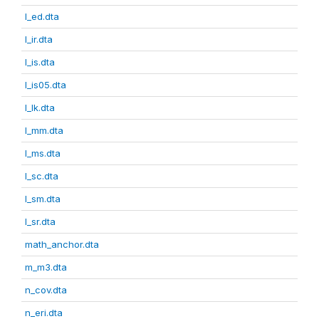
l_ed.dta
l_ir.dta
l_is.dta
l_is05.dta
l_lk.dta
l_mm.dta
l_ms.dta
l_sc.dta
l_sm.dta
l_sr.dta
math_anchor.dta
m_m3.dta
n_cov.dta
n_eri.dta