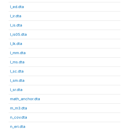
l_ed.dta
l_ir.dta
l_is.dta
l_is05.dta
l_lk.dta
l_mm.dta
l_ms.dta
l_sc.dta
l_sm.dta
l_sr.dta
math_anchor.dta
m_m3.dta
n_cov.dta
n_eri.dta