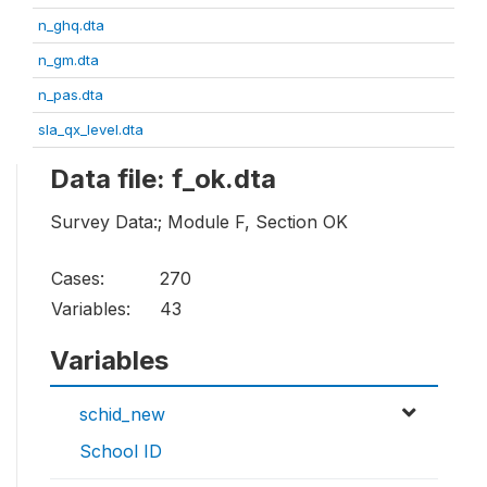
n_ghq.dta
n_gm.dta
n_pas.dta
sla_qx_level.dta
Data file: f_ok.dta
Survey Data:; Module F, Section OK
Cases:
270
Variables:
43
Variables
schid_new
School ID