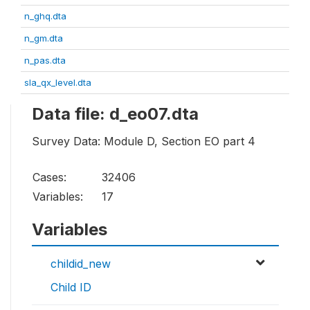
n_ghq.dta
n_gm.dta
n_pas.dta
sla_qx_level.dta
Data file: d_eo07.dta
Survey Data: Module D, Section EO part 4
Cases:
32406
Variables:
17
Variables
childid_new
Child ID