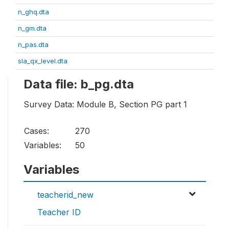
n_ghq.dta
n_gm.dta
n_pas.dta
sla_qx_level.dta
Data file: b_pg.dta
Survey Data: Module B, Section PG part 1
Cases:
270
Variables:
50
Variables
teacherid_new
Teacher ID