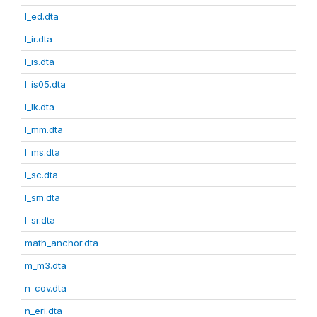
l_ed.dta
l_ir.dta
l_is.dta
l_is05.dta
l_lk.dta
l_mm.dta
l_ms.dta
l_sc.dta
l_sm.dta
l_sr.dta
math_anchor.dta
m_m3.dta
n_cov.dta
n_eri.dta