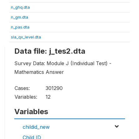
n_ghq.dta
n_gm.dta
n_pas.dta
sla_qx_level.dta
Data file: j_tes2.dta
Survey Data: Module J (Individual Test) -
Mathematics Answer
Cases:
301290
Variables:
12
Variables
childid_new
Child ID