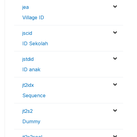
jea
Village ID
jscid
ID Sekolah
jstdid
ID anak
jt2idx
Sequence
jt2s2
Dummy