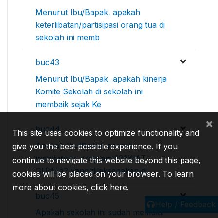
Menurut Ibu/Bapak, apakah
keterlibatan/partisipasi orang tua di
sekolah ini memb
buc43
Menurut Ibu/Bapak, apakah kinerja
Komite Sekolah di sekolah ini
membaik sejak Ke
×
buc44
This site uses cookies to optimize functionality and
Apakah Ibu/Bapak pernah
give you the best possible experience. If you
mendengar program â??KIAT
continue to navigate this website beyond this page,
GURUâ? yang dilaksanakan di
cookies will be placed on your browser. To learn
more about cookies,
click here
.
buc45
Help / Feedback
Apakah sekolah ini sudah memulai