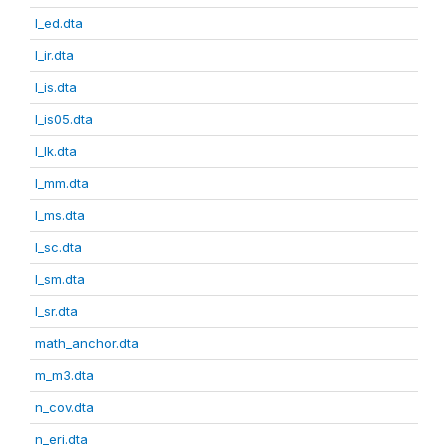
l_ed.dta
l_ir.dta
l_is.dta
l_is05.dta
l_lk.dta
l_mm.dta
l_ms.dta
l_sc.dta
l_sm.dta
l_sr.dta
math_anchor.dta
m_m3.dta
n_cov.dta
n_eri.dta