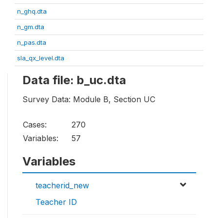
n_ghq.dta
n_gm.dta
n_pas.dta
sla_qx_level.dta
Data file: b_uc.dta
Survey Data: Module B, Section UC
Cases:
270
Variables:
57
Variables
teacherid_new
Teacher ID