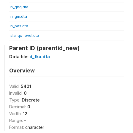
n_ghq.dta
n_gm.dta
n_pas.dta
sla_qx_level.dta
Parent ID (parentid_new)
Data file:
d_tka.dta
Overview
Valid:
5401
Invalid:
0
Type:
Discrete
Decimal:
0
Width:
12
Range:
-
Format:
character