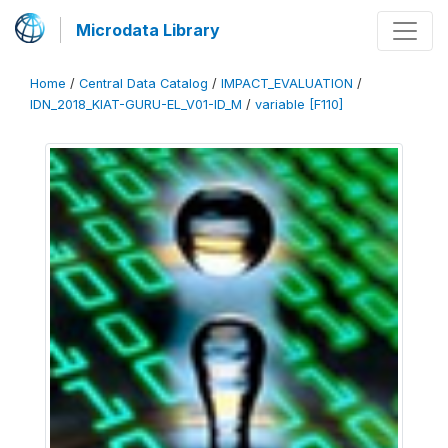
Microdata Library
Home
/
Central Data Catalog
/
IMPACT_EVALUATION
/
IDN_2018_KIAT-GURU-EL_V01-ID_M
/
variable [F110]