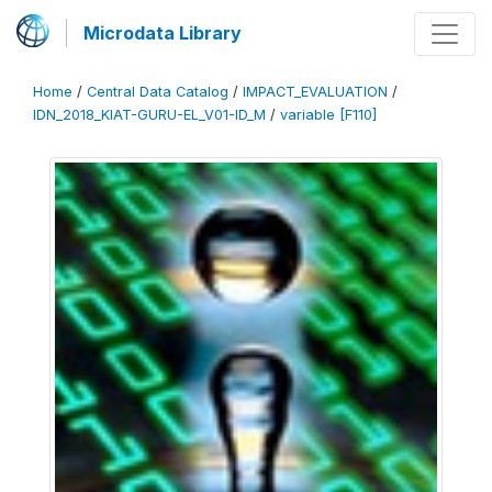
Microdata Library
Home
/
Central Data Catalog
/
IMPACT_EVALUATION
/
IDN_2018_KIAT-GURU-EL_V01-ID_M
/
variable [F110]