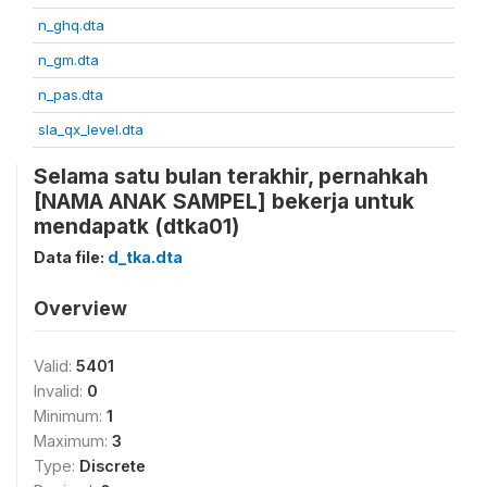
n_ghq.dta
n_gm.dta
n_pas.dta
sla_qx_level.dta
Selama satu bulan terakhir, pernahkah
[NAMA ANAK SAMPEL] bekerja untuk
mendapatk (dtka01)
Data file:
d_tka.dta
Overview
Valid:
5401
Invalid:
0
Minimum:
1
Maximum:
3
Type:
Discrete