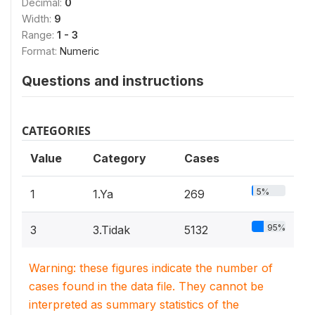
Decimal:
0
Width:
9
Range:
1 - 3
Format:
Numeric
Questions and instructions
CATEGORIES
Value
Category
Cases
5%
1
1.Ya
269
95%
3
3.Tidak
5132
Warning: these figures indicate the number of
cases found in the data file. They cannot be
interpreted as summary statistics of the