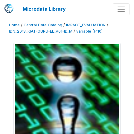
Microdata Library
Home
/
Central Data Catalog
/
IMPACT_EVALUATION
/
IDN_2018_KIAT-GURU-EL_V01-ID_M
/
variable [F110]