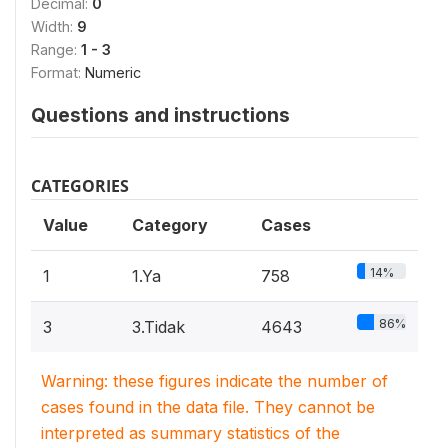
Decimal:
0
Width:
9
Range:
1 - 3
Format:
Numeric
Questions and instructions
CATEGORIES
Value
Category
Cases
14%
1
1.Ya
758
86%
3
3.Tidak
4643
Warning: these figures indicate the number of
cases found in the data file. They cannot be
interpreted as summary statistics of the