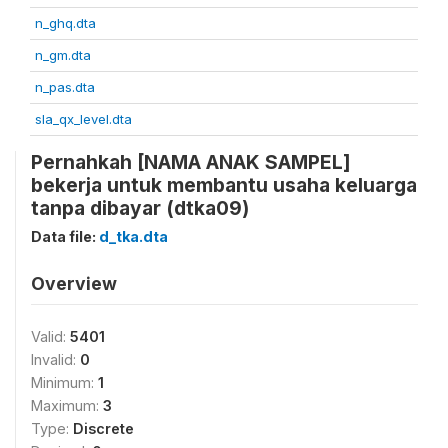
n_ghq.dta
n_gm.dta
n_pas.dta
sla_qx_level.dta
Pernahkah [NAMA ANAK SAMPEL]
bekerja untuk membantu usaha keluarga
tanpa dibayar (dtka09)
Data file:
d_tka.dta
Overview
Valid:
5401
Invalid:
0
Minimum:
1
Maximum:
3
Type:
Discrete