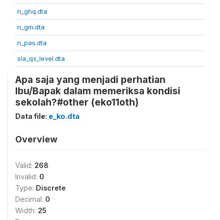
n_ghq.dta
n_gm.dta
n_pas.dta
sla_qx_level.dta
Apa saja yang menjadi perhatian
Ibu/Bapak dalam memeriksa kondisi
sekolah?#other (eko11oth)
Data file:
e_ko.dta
Overview
Valid:
268
Invalid:
0
Type:
Discrete
Decimal:
0
Width:
25