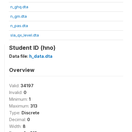
n_ghq.dta
n_gm.dta
n_pas.dta
sla_qx_level.dta
Student ID (hno)
Data file:
h_data.dta
Overview
Valid:
34197
Invalid:
0
Minimum:
1
Maximum:
313
Type:
Discrete
Decimal:
0
Width:
8