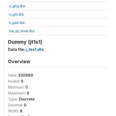
n_ghq.dta
n_gm.dta
n_pas.dta
sla_qx_level.dta
Dummy (jt1s1)
Data file:
j_tes1.dta
Overview
Valid:
230989
Invalid:
0
Minimum:
0
Maximum:
9
Type:
Discrete
Decimal:
0
Width:
8