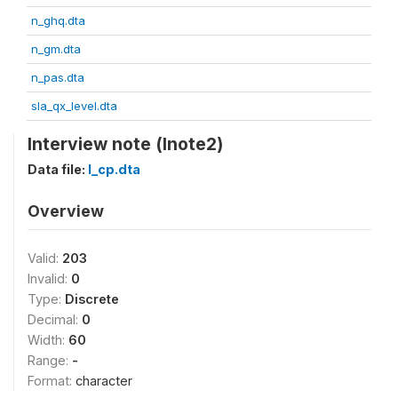
n_ghq.dta
n_gm.dta
n_pas.dta
sla_qx_level.dta
Interview note (lnote2)
Data file:
l_cp.dta
Overview
Valid:
203
Invalid:
0
Type:
Discrete
Decimal:
0
Width:
60
Range:
-
Format:
character