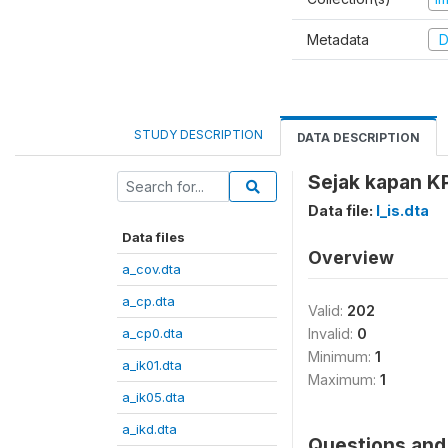
Metadata
D
STUDY DESCRIPTION
DATA DESCRIPTION
Sejak kapan KP
Data file:
l_is.dta
Data files
Overview
a_cov.dta
a_cp.dta
Valid:
202
a_cp0.dta
Invalid:
0
Minimum:
1
a_ik01.dta
Maximum:
1
a_ik05.dta
a_ikd.dta
Questions and 