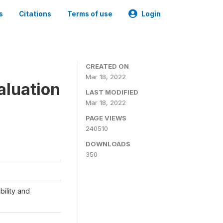
s
Citations
Terms of use
Login
CREATED ON
Mar 18, 2022
aluation
LAST MODIFIED
Mar 18, 2022
PAGE VIEWS
240510
DOWNLOADS
350
ility and