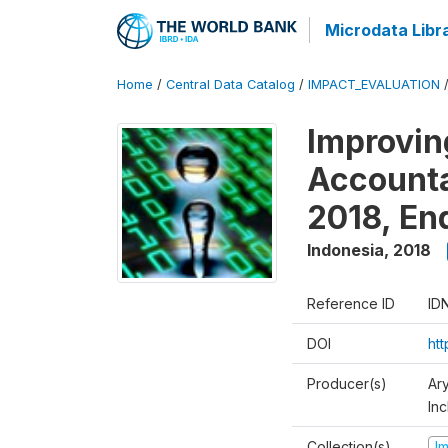
Microdata Libr
Home
/
Central Data Catalog
/
IMPACT_EVALUATION
Improvin
Accounta
2018, En
Indonesia
,
2018
Reference ID
ID
DOI
ht
Producer(s)
Ar
Inc
Collection(s)
I