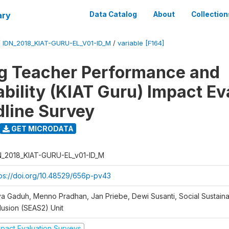
ary
Data Catalog
About
Collection
/
IDN_2018_KIAT-GURU-EL_V01-ID_M
/
variable [F164]
g Teacher Performance and
bility (KIAT Guru) Impact Ev
dline Survey
GET MICRODATA
N_2018_KIAT-GURU-EL_v01-ID_M
tps://doi.org/10.48529/656p-pv43
ya Gaduh, Menno Pradhan, Jan Priebe, Dewi Susanti, Social Sustainab
lusion (SEAS2) Unit
mpact Evaluation Surveys