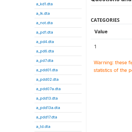
a_kd1.dta
a_lk.dta
CATEGORIES
a_not.dta
Value
a_pd1.dta
a_pd4.dta
1
a_pd6.dta
a_pd7.dta
Warning: these f
statistics of the 
a_pdd01.dta
a_pdd02.dta
a_pdd07a.dta
a_pdd13.dta
a_pdd13a.dta
a_pdd17.dta
a_td.dta