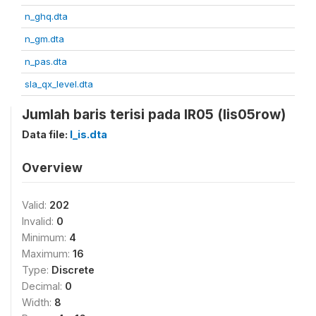
n_ghq.dta
n_gm.dta
n_pas.dta
sla_qx_level.dta
Jumlah baris terisi pada IR05 (lis05row)
Data file:
l_is.dta
Overview
Valid:
202
Invalid:
0
Minimum:
4
Maximum:
16
Type:
Discrete
Decimal:
0
Width:
8