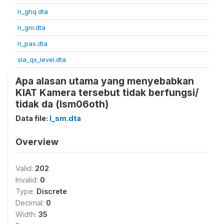
n_ghq.dta
n_gm.dta
n_pas.dta
sla_qx_level.dta
Apa alasan utama yang menyebabkan
KIAT Kamera tersebut tidak berfungsi/
tidak da (lsm06oth)
Data file:
l_sm.dta
Overview
Valid:
202
Invalid:
0
Type:
Discrete
Decimal:
0
Width:
35