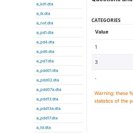
a_kd1.dta
a_lk.dta
CATEGORIES
a_not.dta
Value
a_pd1.dta
a_pd4.dta
1
a_pd6.dta
a_pd7.dta
3
a_pdd01.dta
.
a_pdd02.dta
a_pdd07a.dta
Warning: these f
a_pdd13.dta
statistics of the 
a_pdd13a.dta
a_pdd17.dta
a_td.dta