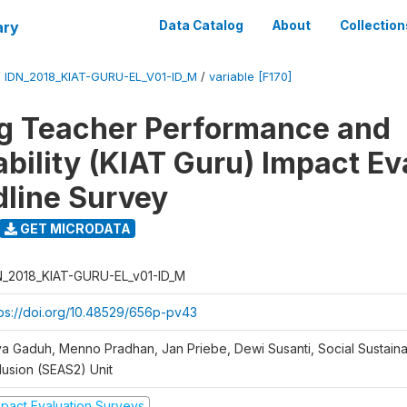
ary
Data Catalog
About
Collection
/
IDN_2018_KIAT-GURU-EL_V01-ID_M
/
variable [F170]
g Teacher Performance and
bility (KIAT Guru) Impact Ev
dline Survey
GET MICRODATA
N_2018_KIAT-GURU-EL_v01-ID_M
tps://doi.org/10.48529/656p-pv43
ya Gaduh, Menno Pradhan, Jan Priebe, Dewi Susanti, Social Sustainab
lusion (SEAS2) Unit
mpact Evaluation Surveys