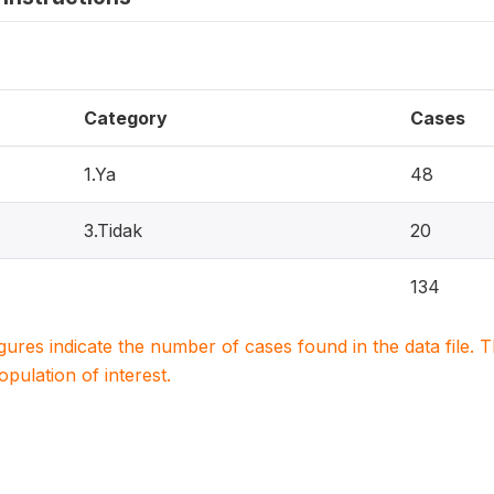
Category
Cases
1.Ya
48
3.Tidak
20
134
igures indicate the number of cases found in the data file
population of interest.