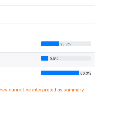
23.8%
9.9%
66.3%
. They cannot be interpreted as summary