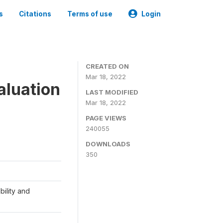
s
Citations
Terms of use
Login
CREATED ON
Mar 18, 2022
aluation
LAST MODIFIED
Mar 18, 2022
PAGE VIEWS
240055
DOWNLOADS
350
ility and