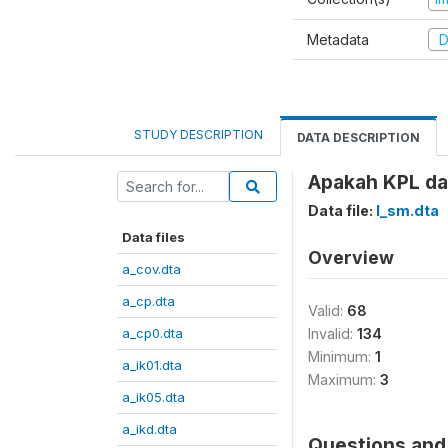
Metadata
D
STUDY DESCRIPTION
DATA DESCRIPTION
Apakah KPL da
Data file:
l_sm.dta
Data files
Overview
a_cov.dta
a_cp.dta
Valid:
68
a_cp0.dta
Invalid:
134
Minimum:
1
a_ik01.dta
Maximum:
3
a_ik05.dta
a_ikd.dta
Questions and 