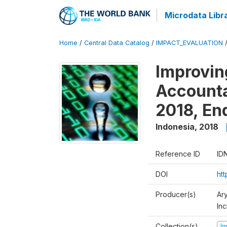
Microdata Libr
Home
/
Central Data Catalog
/
IMPACT_EVALUATION
Improvin
Accounta
2018, En
Indonesia
,
2018
Reference ID
ID
DOI
ht
Producer(s)
Ar
Inc
Collection(s)
I