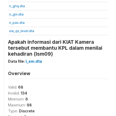
n_ghq.dta
n_gm.dta
n_pas.dta
sla_qx_level.dta
Apakah informasi dari KIAT Kamera
tersebut membantu KPL dalam menilai
kehadiran (lsm09)
Data file:
l_sm.dta
Overview
Valid:
68
Invalid:
134
Minimum:
6
Maximum:
98
Type:
Discrete