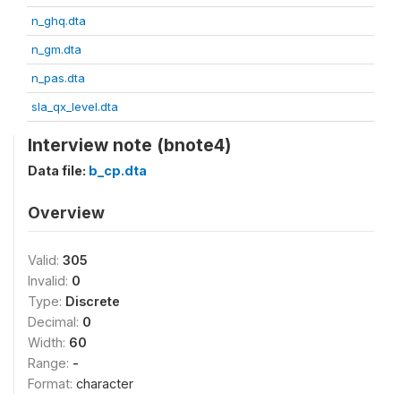
n_ghq.dta
n_gm.dta
n_pas.dta
sla_qx_level.dta
Interview note (bnote4)
Data file:
b_cp.dta
Overview
Valid:
305
Invalid:
0
Type:
Discrete
Decimal:
0
Width:
60
Range:
-
Format:
character