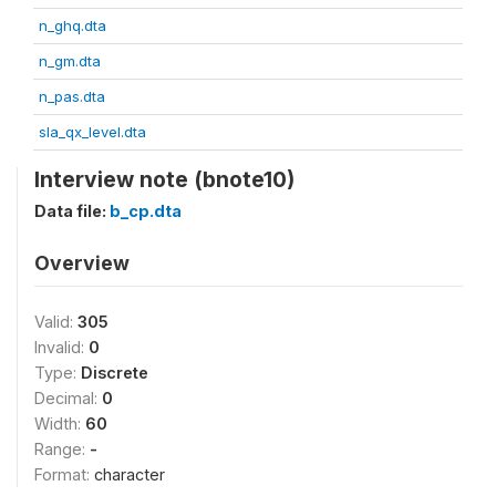
n_ghq.dta
n_gm.dta
n_pas.dta
sla_qx_level.dta
Interview note (bnote10)
Data file:
b_cp.dta
Overview
Valid:
305
Invalid:
0
Type:
Discrete
Decimal:
0
Width:
60
Range:
-
Format:
character