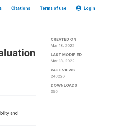
s
Citations
Terms of use
Login
CREATED ON
Mar 18, 2022
aluation
LAST MODIFIED
Mar 18, 2022
PAGE VIEWS
240226
DOWNLOADS
350
ility and