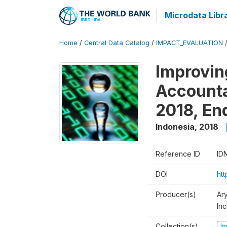
Microdata Libr
Home
/
Central Data Catalog
/
IMPACT_EVALUATION
Improvin
Accounta
2018, En
Indonesia
,
2018
Reference ID
ID
DOI
ht
Producer(s)
Ar
Inc
Collection(s)
I