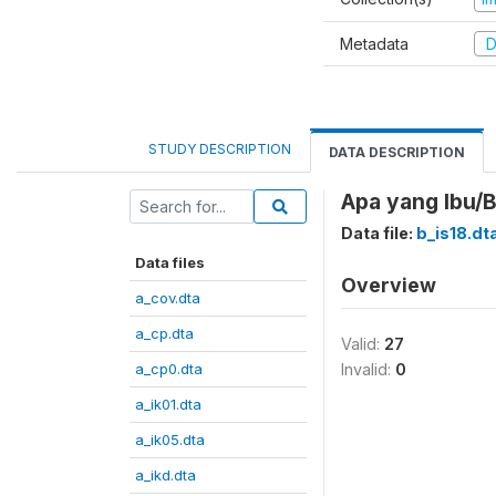
Metadata
D
STUDY DESCRIPTION
DATA DESCRIPTION
Apa yang Ibu/B
Data file:
b_is18.dt
Data files
Overview
a_cov.dta
a_cp.dta
Valid:
27
a_cp0.dta
Invalid:
0
a_ik01.dta
a_ik05.dta
a_ikd.dta