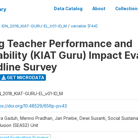
ary
Data Catalog
About
Collection
/
IDN_2018_KIAT-GURU-EL_V01-ID_M
/
variable [F44]
g Teacher Performance and
bility (KIAT Guru) Impact Ev
dline Survey
GET MICRODATA
N_2018_KIAT-GURU-EL_v01-ID_M
tps://doi.org/10.48529/656p-pv43
ya Gaduh, Menno Pradhan, Jan Priebe, Dewi Susanti, Social Sustainab
lusion (SEAS2) Unit
mpact Evaluation Surveys