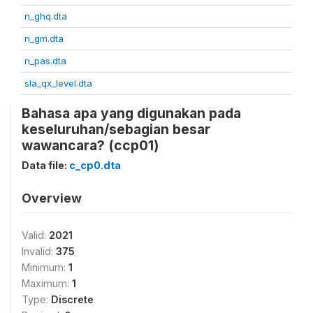
n_ghq.dta
n_gm.dta
n_pas.dta
sla_qx_level.dta
Bahasa apa yang digunakan pada
keseluruhan/sebagian besar
wawancara? (ccp01)
Data file:
c_cp0.dta
Overview
Valid:
2021
Invalid:
375
Minimum:
1
Maximum:
1
Type:
Discrete