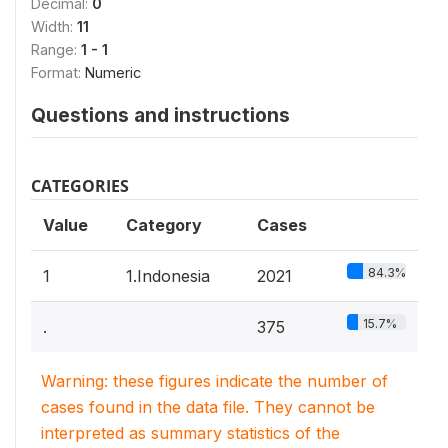
Decimal:
0
Width:
11
Range:
1 - 1
Format:
Numeric
Questions and instructions
CATEGORIES
Value
Category
Cases
84.3%
1
1.Indonesia
2021
15.7%
.
375
Warning: these figures indicate the number of
cases found in the data file. They cannot be
interpreted as summary statistics of the