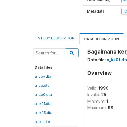
Metadata
D
STUDY DESCRIPTION
DATA DESCRIPTION
Bagaimana ker
Data file:
c_kk01.dt
Data files
Overview
a_cov.dta
a_cp.dta
Valid:
1996
a_cp0.dta
Invalid:
25
Minimum:
1
a_ik01.dta
Maximum:
98
a_ik05.dta
a_ikd.dta