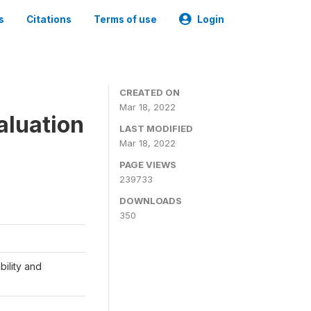
s
Citations
Terms of use
Login
CREATED ON
Mar 18, 2022
aluation
LAST MODIFIED
Mar 18, 2022
PAGE VIEWS
239733
DOWNLOADS
350
ility and