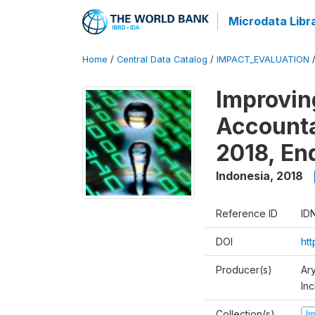
Microdata Libr
Home
/
Central Data Catalog
/
IMPACT_EVALUATION
Improvin
Accounta
2018, En
Indonesia
,
2018
Reference ID
ID
DOI
ht
Producer(s)
Ar
Inc
Collection(s)
I