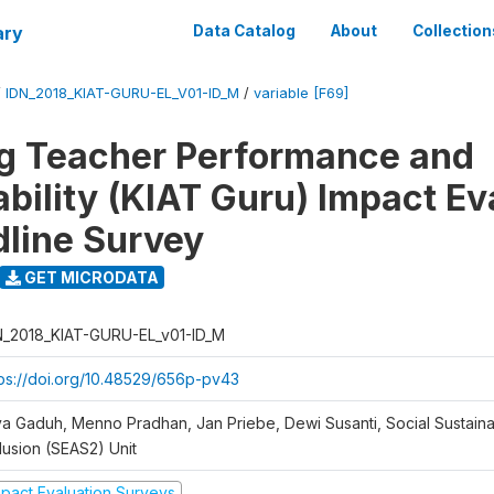
ary
Data Catalog
About
Collection
/
IDN_2018_KIAT-GURU-EL_V01-ID_M
/
variable [F69]
g Teacher Performance and
bility (KIAT Guru) Impact Ev
dline Survey
GET MICRODATA
N_2018_KIAT-GURU-EL_v01-ID_M
tps://doi.org/10.48529/656p-pv43
ya Gaduh, Menno Pradhan, Jan Priebe, Dewi Susanti, Social Sustainab
lusion (SEAS2) Unit
mpact Evaluation Surveys