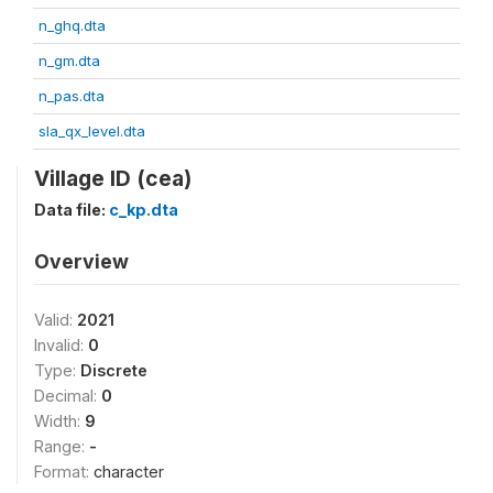
n_ghq.dta
n_gm.dta
n_pas.dta
sla_qx_level.dta
Village ID (cea)
Data file:
c_kp.dta
Overview
Valid:
2021
Invalid:
0
Type:
Discrete
Decimal:
0
Width:
9
Range:
-
Format:
character