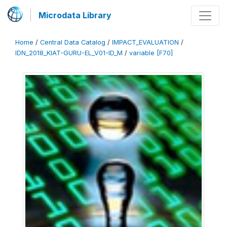
Microdata Library
Home
/
Central Data Catalog
/
IMPACT_EVALUATION
/
IDN_2018_KIAT-GURU-EL_V01-ID_M
/
variable [F70]