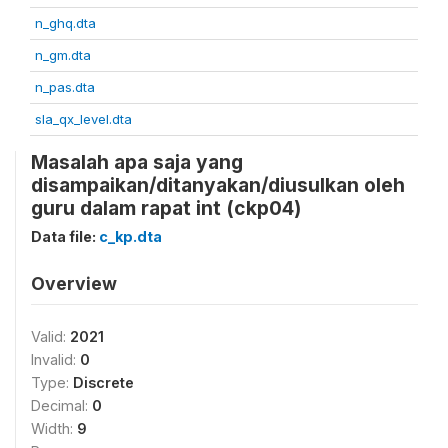
n_ghq.dta
n_gm.dta
n_pas.dta
sla_qx_level.dta
Masalah apa saja yang
disampaikan/ditanyakan/diusulkan oleh
guru dalam rapat int (ckp04)
Data file:
c_kp.dta
Overview
Valid:
2021
Invalid:
0
Type:
Discrete
Decimal:
0
Width:
9