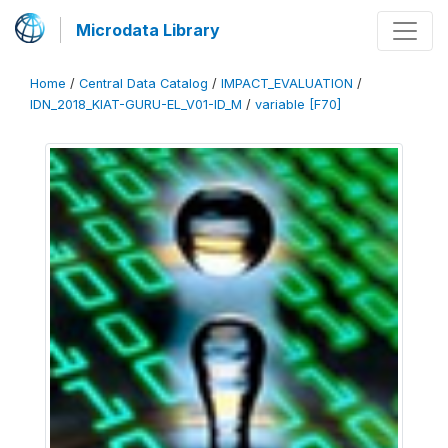
Microdata Library
Home
/
Central Data Catalog
/
IMPACT_EVALUATION
/
IDN_2018_KIAT-GURU-EL_V01-ID_M
/
variable [F70]